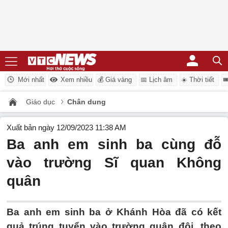
Mới nhất
Xem nhiều
💰 Giá vàng
📅 Lịch âm
☀️ Thời tiết

Giáo dục
Chân dung
Xuất bản ngày 12/09/2023 11:38 AM
Ba anh em sinh ba cùng đỗ
vào trường Sĩ quan Không
quân
Ba anh em sinh ba ở Khánh Hòa đã có kết
quả trúng tuyển vào trường quân đội, theo