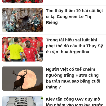
Tìm thấy thêm 19 hài cốt liệt
sĩ tại Công viên Lê Thị
Riêng
Trọng tài hiểu sai luật khi
phạt thẻ đỏ cầu thủ Thụy Sỹ
ở trận thua Argentina
Người Việt có thể chiêm
ngưỡng trăng Hươu cùng
ba trận mưa sao băng cuối
tháng 7
Kiev tấn công UAV quy mô
lớn nhằm vào Moskva trước