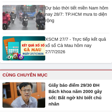
Dự báo thời tiết miền Nam hôm
nay 28/7: TP.HCM mưa to diện
rộng
XSCM 27/7 - Trực tiếp kết quả
xổ số Cà Mau hôm nay
27/7/2026
CÙNG CHUYÊN MỤC
Giấy báo điểm 29/30 ĐH
Bách khoa năm 2000 gây
sốt: Bất ngờ khi biết chủ
nhân