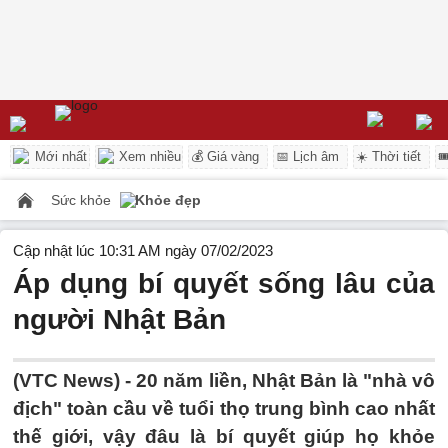
Mới nhất
Xem nhiều
💰 Giá vàng
📅 Lịch âm
☀️ Thời tiết

Sức khỏe
Khỏe đẹp
Cập nhật lúc 10:31 AM ngày 07/02/2023
Áp dụng bí quyết sống lâu của
người Nhật Bản
(VTC News) -
20 năm liền, Nhật Bản là "nhà vô
địch" toàn cầu về tuổi thọ trung bình cao nhất
thế giới, vậy đâu là bí quyết giúp họ khỏe