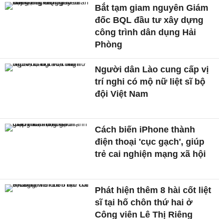
Bắt tạm giam nguyên Giám
đốc BQL đầu tư xây dựng
công trình dân dụng Hải
Phòng
Người dân Lào cung cấp vị
trí nghi có mộ nữ liệt sĩ bộ
đội Việt Nam
Cách biến iPhone thành
điện thoại 'cục gạch', giúp
trẻ cai nghiện mạng xã hội
Phát hiện thêm 8 hài cốt liệt
sĩ tại hố chôn thứ hai ở
Công viên Lê Thị Riêng