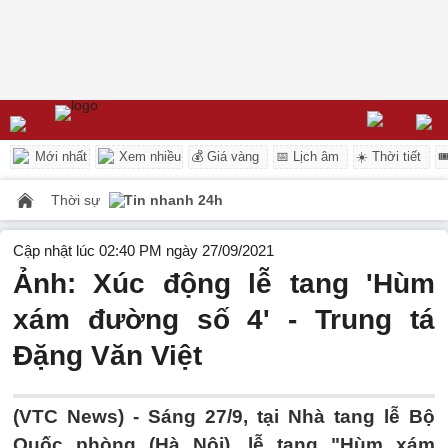
Mới nhất
Xem nhiều
💰 Giá vàng
📅 Lịch âm
☀️ Thời tiết

Thời sự
Tin nhanh 24h
Cập nhật lúc 02:40 PM ngày 27/09/2021
Ảnh: Xúc động lễ tang 'Hùm
xám đường số 4' - Trung tá
Đặng Văn Việt
(VTC News) -
Sáng 27/9, tại Nhà tang lễ Bộ
Quốc phòng (Hà Nội), lễ tang "Hùm xám