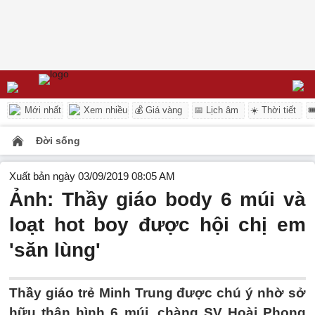
Mới nhất
Xem nhiều
💰 Giá vàng
📅 Lịch âm
☀️ Thời tiết

Đời sống
Xuất bản ngày 03/09/2019 08:05 AM
Ảnh: Thầy giáo body 6 múi và
loạt hot boy được hội chị em
'săn lùng'
Thầy giáo trẻ Minh Trung được chú ý nhờ sở
hữu thân hình 6 múi, chàng SV Hoài Phong