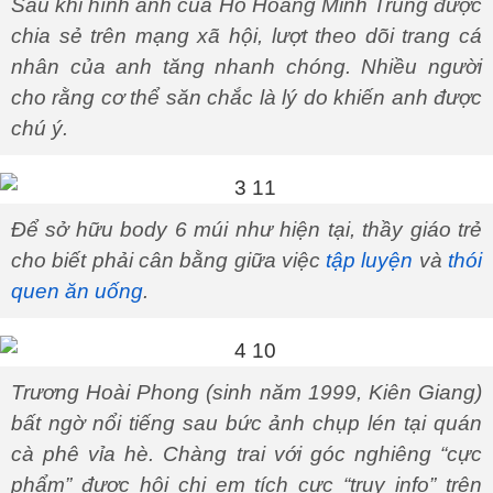
Sau khi hình ảnh của Hồ Hoàng Minh Trung được
chia sẻ trên mạng xã hội, lượt theo dõi trang cá
nhân của anh tăng nhanh chóng. Nhiều người
cho rằng cơ thể săn chắc là lý do khiến anh được
chú ý.
Để sở hữu body 6 múi như hiện tại, thầy giáo trẻ
cho biết phải cân bằng giữa việc
tập luyện
và
thói
quen ăn uống
.
Trương Hoài Phong (sinh năm 1999, Kiên Giang)
bất ngờ nổi tiếng sau bức ảnh chụp lén tại quán
cà phê vỉa hè. Chàng trai với góc nghiêng “cực
phẩm” được hội chị em tích cực “truy info” trên