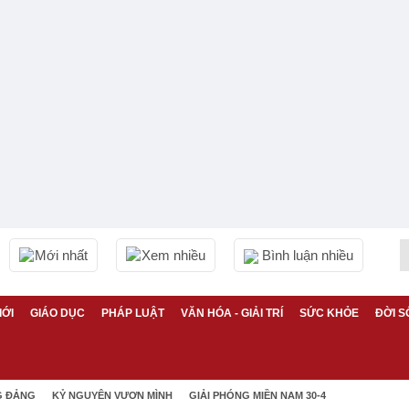
Mới nhất
Xem nhiều
Bình luận nhiều
IỚI
GIÁO DỤC
PHÁP LUẬT
VĂN HÓA - GIẢI TRÍ
SỨC KHỎE
ĐỜI S
G ĐẢNG
KỶ NGUYÊN VƯƠN MÌNH
GIẢI PHÓNG MIỀN NAM 30-4