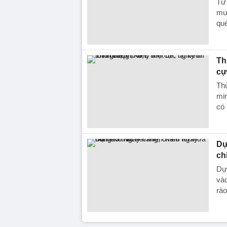
Từ 
mưa
qué
Th
cự
Thủ
min
có 
Dự
ch
Dự 
vào
rào