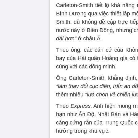
Carleton-Smith tiết lộ khả năn
Bình Dương qua việc thiết lập m
Smith, dù không đề cập trực ti
nước này ở Biên Đông, nhưng ch
dài hơn”
ở châu Á.
Theo ông, các căn cứ của Khôn
bay của Hải quân Hoàng gia có 
cùng với các đồng minh.
Ông Carleton-Smith khẳng định,
“làm thay đổi cục diện, trấn an đ
thêm nhiều
“lựa chọn về chiến lư
Theo
Express,
Anh hiện mong mu
hạn như Ấn Độ, Nhật Bản và Hàn
càng cứng rắn của Trung Quốc 
hưởng trong khu vực.