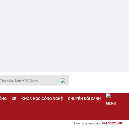
ỐNG
XE
KHOA HỌC CÔNG NGHỆ
CHUYỂN ĐỔI XANH
Liên hệ quảng cáo:
024 36321588