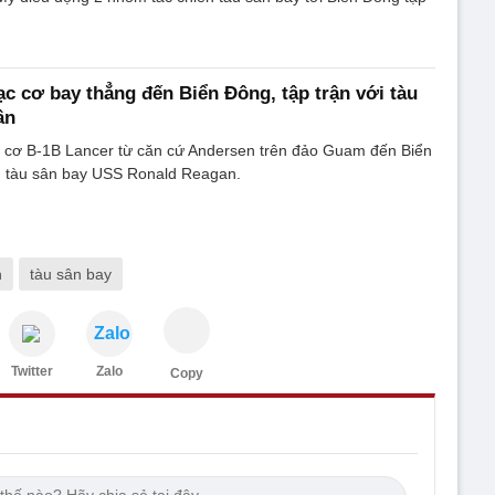
ạc cơ bay thẳng đến Biển Đông, tập trận với tàu
ân
c cơ B-1B Lancer từ căn cứ Andersen trên đảo Guam đến Biển
g tàu sân bay USS Ronald Reagan.
h
tàu sân bay
Zalo
Twitter
Zalo
Copy