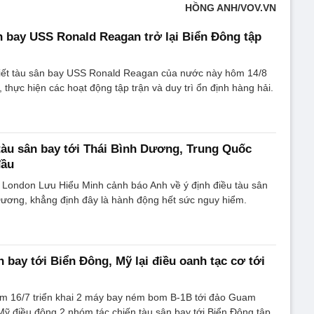
HỒNG ANH/VOV.VN
n bay USS Ronald Reagan trở lại Biển Đông tập
iết tàu sân bay USS Ronald Reagan của nước này hôm 14/8
 thực hiện các hoạt động tập trận và duy trì ổn định hàng hải.
tàu sân bay tới Thái Bình Dương, Trung Quốc
đầu
i London Lưu Hiểu Minh cảnh báo Anh về ý định điều tàu sân
Dương, khẳng định đây là hành động hết sức nguy hiểm.
 bay tới Biển Đông, Mỹ lại điều oanh tạc cơ tới
 16/7 triển khai 2 máy bay ném bom B-1B tới đảo Guam
Mỹ điều động 2 nhóm tác chiến tàu sân bay tới Biển Đông tập