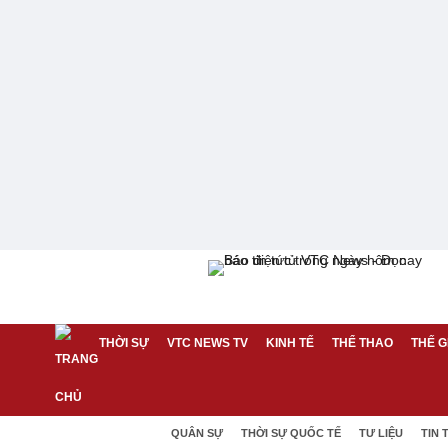
THỜI SỰ
VTC NEWS TV
KINH TẾ
THỂ THAO
THẾ G
QUÂN SỰ
THỜI SỰ QUỐC TẾ
TƯ LIỆU
TIN 