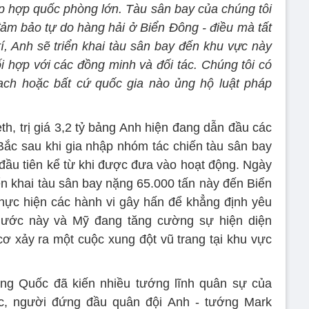
ập hợp quốc phòng lớn. Tàu sân bay của chúng tôi
m bảo tự do hàng hải ở Biển Đông - điều mà tất
í, Anh sẽ triển khai tàu sân bay đến khu vực này
i hợp với các đồng minh và đối tác. Chúng tôi có
ạch hoặc bất cứ quốc gia nào ủng hộ luật pháp
, trị giá 3,2 tỷ bảng Anh hiện đang dẫn đầu các
ắc sau khi gia nhập nhóm tác chiến tàu sân bay
đầu tiên kể từ khi được đưa vào hoạt động. Ngày
iển khai tàu sân bay nặng 65.000 tấn này đến Biển
hực hiện các hành vi gây hấn để khẳng định yêu
nước này và Mỹ đang tăng cường sự hiện diện
cơ xảy ra một cuộc xung đột vũ trang tại khu vực
ng Quốc đã kiến nhiều tướng lĩnh quân sự của
c, người đứng đầu quân đội Anh - tướng Mark