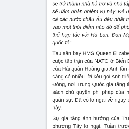
sẽ trở thành nhà hỗ trợ và nhà t
sẽ đảm nhận nhiệm vụ này. Để đả
cả các nước châu Âu đều nhất tr
vào một thời điểm nào đó để phố
thể hợp tác với Hà Lan, Đan M
quốc tế”.
Tàu sân bay HMS Queen Elizabeth
cuộc tập trận của NATO ở Biển B
của Hải quân Hoàng gia Anh lần 
càng có nhiều lời kêu gọi Anh tr
Đông, nơi Trung Quốc gia tăng t
sách chủ quyền phi pháp của 
quân sự. Đã có lo ngại về nguy 
này.
Sự gia tăng ảnh hưởng của Tru
phương Tây lo ngại. Tuần trướ