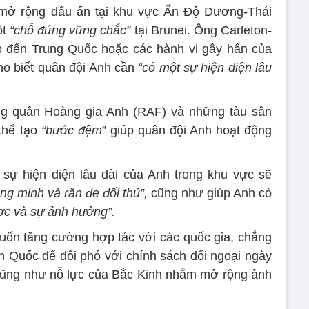
g mở rộng dấu ấn tại khu vực Ấn Độ Dương-Thái
ột
“chỗ đứng vững chắc”
tại Brunei. Ông Carleton-
ếp đến Trung Quốc hoặc các hành vi gây hấn của
o biết quân đội Anh cần
“có một sự hiện diện lâu
g quân Hoàng gia Anh (RAF) và những tàu sân
thể tạo
“bước đệm
” giúp quân đội Anh hoạt động
 sự hiện diện lâu dài của Anh trong khu vực sẽ
ồng minh và răn đe đối thủ”,
cũng như giúp Anh có
ợc và sự ảnh hưởng”.
ốn tăng cường hợp tác với các quốc gia, chẳng
 Quốc để đối phó với chính sách đối ngoại ngày
cũng như nỗ lực của Bắc Kinh nhằm mở rộng ảnh