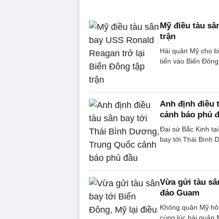
Mỹ điều tàu sâ
trận
Hải quân Mỹ cho b
tiến vào Biển Đông,
Anh định điều 
cảnh báo phủ 
Đại sứ Bắc Kinh tạ
bay tới Thái Bình 
Vừa gửi tàu sân
đảo Guam
Không quân Mỹ hôm
cùng lúc hải quân 