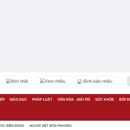
Mới nhất
Xem nhiều
Bình luận nhiều
IỚI
GIÁO DỤC
PHÁP LUẬT
VĂN HÓA - GIẢI TRÍ
SỨC KHỎE
ĐỜI S
TỨC BIỂN ĐÔNG
NGƯỜI VIỆT BỐN PHƯƠNG