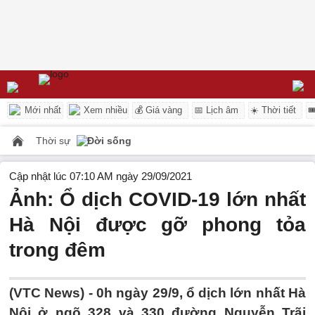
Mới nhất
Xem nhiều
💰 Giá vàng
📅 Lịch âm
☀️ Thời tiết

Thời sự
Đời sống
Cập nhật lúc 07:10 AM ngày 29/09/2021
Ảnh: Ổ dịch COVID-19 lớn nhất
Hà Nội được gỡ phong tỏa
trong đêm
(VTC News) -
0h ngày 29/9, ổ dịch lớn nhất Hà
Nội ở ngõ 328 và 330 đường Nguyễn Trãi