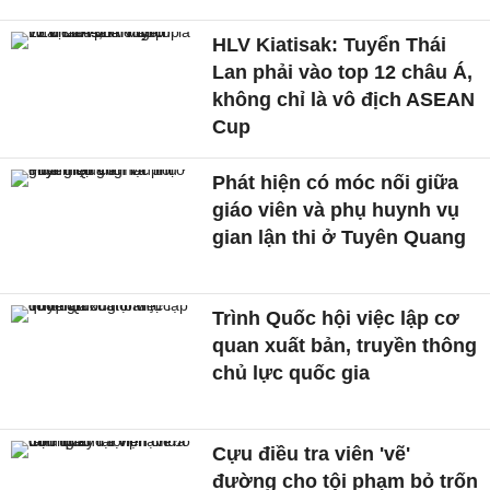
HLV Kiatisak: Tuyển Thái
Lan phải vào top 12 châu Á,
không chỉ là vô địch ASEAN
Cup
Phát hiện có móc nối giữa
giáo viên và phụ huynh vụ
gian lận thi ở Tuyên Quang
Trình Quốc hội việc lập cơ
quan xuất bản, truyền thông
chủ lực quốc gia
Cựu điều tra viên 'vẽ'
đường cho tội phạm bỏ trốn