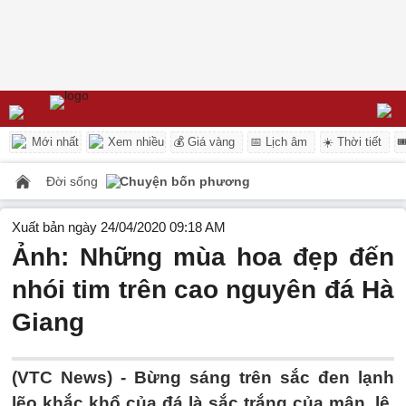
Mới nhất
Xem nhiều
💰 Giá vàng
📅 Lịch âm
☀️ Thời tiết

Đời sống
Chuyện bốn phương
Xuất bản ngày 24/04/2020 09:18 AM
Ảnh: Những mùa hoa đẹp đến
nhói tim trên cao nguyên đá Hà
Giang
(VTC News) -
Bừng sáng trên sắc đen lạnh
lẽo khắc khổ của đá là sắc trắng của mận, lê,