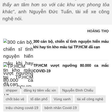
thấy an tâm hơn so với các khu vực phong tỏa
khác
”, anh Nguyễn Đức Tuấn, tài xế xe công
nghệ nói.
HOÀNG THỌ
300 cán bộ, chiến sĩ tình nguyện hiến máu
khi hay tin kho máu tại TP.HCM đã cạn
TP.HCM vượt ngưỡng 80.000 ca mắc
COVID-19
shipper
đăng ký tiêm vắc xin
Nguyễn Đình Chiểu
chốt bảo vệ
tổ dân phố
Vùng xanh
tài xế công nghệ
triệu chứng covid-19
bệnh nhân Covid-19