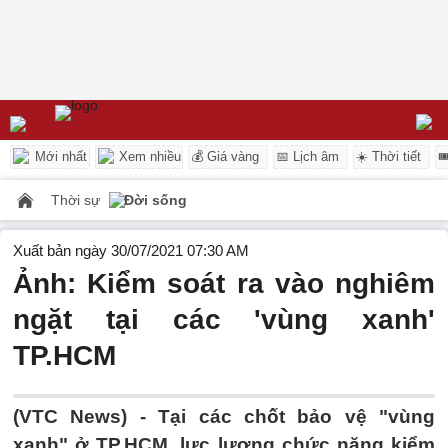
Mới nhất
Xem nhiều
💰 Giá vàng
📅 Lịch âm
☀️ Thời tiết

Thời sự
Đời sống
Xuất bản ngày 30/07/2021 07:30 AM
Ảnh: Kiểm soát ra vào nghiêm
ngặt tại các 'vùng xanh'
TP.HCM
(VTC News) -
Tại các chốt bảo vệ "vùng
xanh" ở TP.HCM, lực lượng chức năng kiểm