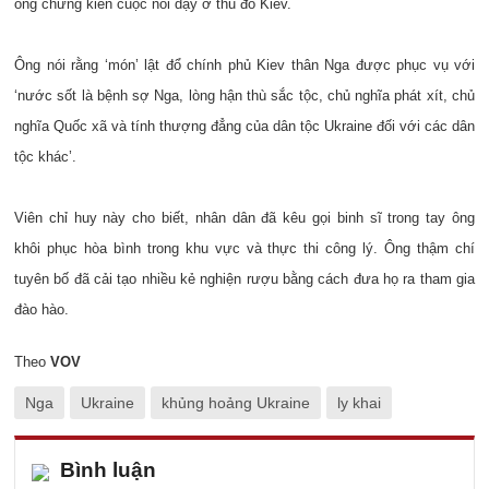
ông chứng kiến cuộc nổi dậy ở thủ đô Kiev.
Ông nói rằng ‘món’ lật đổ chính phủ Kiev thân Nga được phục vụ với
‘nước sốt là bệnh sợ Nga, lòng hận thù sắc tộc, chủ nghĩa phát xít, chủ
nghĩa Quốc xã và tính thượng đẳng của dân tộc Ukraine đối với các dân
tộc khác’.
Viên chỉ huy này cho biết, nhân dân đã kêu gọi binh sĩ trong tay ông
khôi phục hòa bình trong khu vực và thực thi công lý. Ông thậm chí
tuyên bố đã cải tạo nhiều kẻ nghiện rượu bằng cách đưa họ ra tham gia
đào hào.
Theo
VOV
Nga
Ukraine
khủng hoảng Ukraine
ly khai
Bình luận