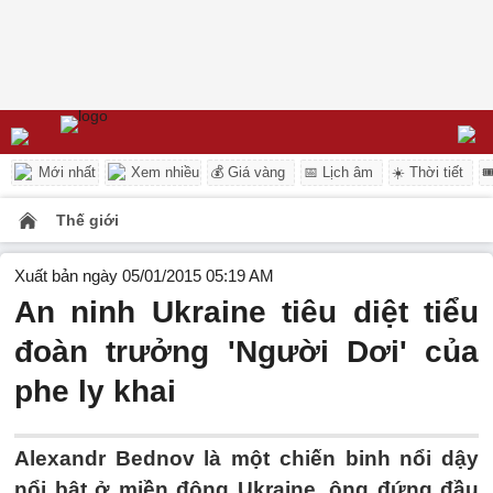
Mới nhất
Xem nhiều
💰 Giá vàng
📅 Lịch âm
☀️ Thời tiết

Thế giới
Xuất bản ngày 05/01/2015 05:19 AM
An ninh Ukraine tiêu diệt tiểu
đoàn trưởng 'Người Dơi' của
phe ly khai
Alexandr Bednov là một chiến binh nổi dậy
nổi bật ở miền đông Ukraine, ông đứng đầu