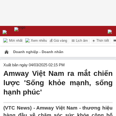
Mới nhất
Xem nhiều
💰 Giá vàng
📅 Lịch âm
☀️ Thời tiết

Doanh nghiệp - Doanh nhân
Xuất bản ngày 04/03/2025 02:15 PM
Amway Việt Nam ra mắt chiến
lược 'Sống khỏe mạnh, sống
hạnh phúc'
(VTC News) -
Amway Việt Nam - thương hiệu
hàng đầu về chăm sóc sức khỏe công bố