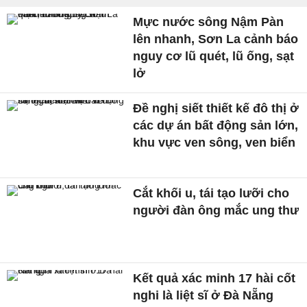
Mực nước sông Nậm Pàn
lên nhanh, Sơn La cảnh báo
nguy cơ lũ quét, lũ ống, sạt
lở
Đề nghị siết thiết kế đô thị ở
các dự án bất động sản lớn,
khu vực ven sông, ven biển
Cắt khối u, tái tạo lưỡi cho
người đàn ông mắc ung thư
Kết quả xác minh 17 hài cốt
nghi là liệt sĩ ở Đà Nẵng