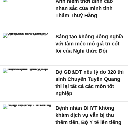
Ảnh hiếm thời đỉnh cao
nhan sắc của minh tinh
Thẩm Thuý Hằng
Sáng tạo không đồng nghĩa
với làm méo mó giá trị cốt
lõi của Nghi thức Đội
Bộ GD&ĐT nêu lý do 328 thí
sinh Chuyên Tuyên Quang
thi lại tất cả các môn tốt
nghiệp
Bệnh nhân BHYT không
khám dịch vụ vẫn bị thu
thêm tiền, Bộ Y tế lên tiếng