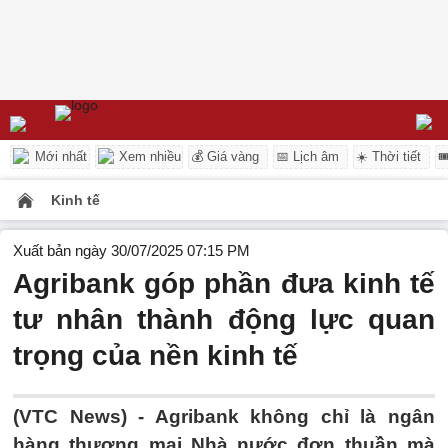
Mới nhất
Xem nhiều
💰 Giá vàng
📅 Lịch âm
☀️ Thời tiết

Kinh tế
Xuất bản ngày 30/07/2025 07:15 PM
Agribank góp phần đưa kinh tế
tư nhân thành động lực quan
trọng của nền kinh tế
(VTC News) -
Agribank không chỉ là ngân
hàng thương mại Nhà nước đơn thuần mà