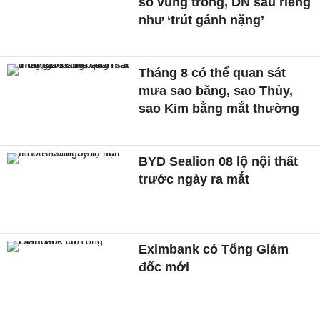
số vùng trồng, DN sầu riêng
như ‘trút gánh nặng’
Tháng 8 có thể quan sát
mưa sao băng, sao Thủy,
sao Kim bằng mắt thường
BYD Sealion 08 lộ nội thất
trước ngày ra mắt
Eximbank có Tổng Giám
đốc mới