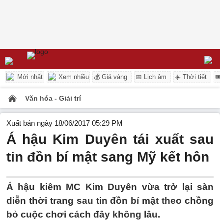
Mới nhất
Xem nhiều
💰 Giá vàng
📅 Lịch âm
☀️ Thời tiết

Văn hóa - Giải trí
Xuất bản ngày 18/06/2017 05:29 PM
Á hậu Kim Duyên tái xuất sau
tin đồn bí mật sang Mỹ kết hôn
Á hậu kiêm MC Kim Duyên vừa trở lại sàn
diễn thời trang sau tin đồn bí mật theo chồng
bỏ cuộc chơi cách đây không lâu.