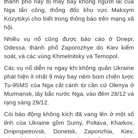
thành phố này bị máy bay không người lái của
Nga tấn công, thống đốc khu vực Maksym
Kozytskyi cho biết trong thông báo trên mạng xã
hội.
Nhiều vụ nổ cũng được báo cáo ở Dnepr,
Odessa, thành phố Zaporozhye do Kiev kiểm
soát, và các vùng Khmelnitsky và Ternopol.
Các vụ nổ diễn ra ngay khi không quân Ukraine
phát hiện ít nhất 9 máy bay ném bom chiến lược
Tu-95MS của Nga cất cánh từ căn cứ Olenya ở
Murmansk, tây bắc nước Nga, vào đêm 28/12 và
rạng sáng 29/12.
Còi báo động không kích đã vang lên ở một số
tỉnh của Ukraine gồm Sumy, Poltava, Kharkov,
Dnipropetrovsk, Donetsk, Zaporizhia, Kiev,