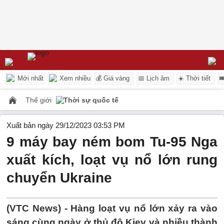
Mới nhất
Xem nhiều
💰 Giá vàng
📅 Lịch âm
☀️ Thời tiết

Thế giới
Thời sự quốc tế
Xuất bản ngày 29/12/2023 03:53 PM
9 máy bay ném bom Tu-95 Nga
xuất kích, loạt vụ nổ lớn rung
chuyển Ukraine
(VTC News) -
Hàng loạt vụ nổ lớn xảy ra vào
sáng cùng ngày ở thủ đô Kiev và nhiều thành