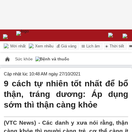
Mới nhất
Xem nhiều
💰 Giá vàng
📅 Lịch âm
☀️ Thời tiết

Sức khỏe
Bệnh và thuốc
Cập nhật lúc 10:48 AM ngày 27/10/2021
9 cách tự nhiên tốt nhất để bổ
thận, tráng dương: Áp dụng
sớm thì thận càng khỏe
(VTC News) -
Các danh y xưa nói rằng, thận
càng khỏe thì người càng trẻ, cơ thể càng ít