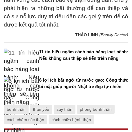
phát hiện ra những bất thường để can thiệp và
có sự nỗ lực duy trì đều đặn các gợi ý trên để có
được kết quả tốt nhất.
THẢO LINH
(Family Doctor)
11 tín hiệu ngầm cảnh báo hàng loạt bệnh:
Nếu không can thiệp sẽ tiến triển nặng
6 lợi ích bất ngờ từ nước gạo: Công thức
bí mật giúp người Nhật trẻ đẹp tự nhiên
bệnh thận
thận yếu
suy thận
phòng bệnh thận
cách chăm sóc thận
cách chữa bệnh thận