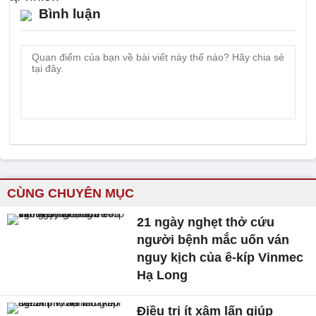
Bình luận
CÙNG CHUYÊN MỤC
21 ngày nghẹt thở cứu
người bệnh mắc uốn ván
nguy kịch của ê-kíp Vinmec
Hạ Long
Điều trị ít xâm lấn giúp