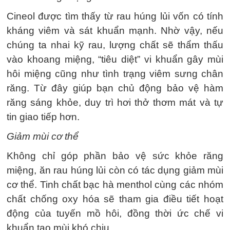
Cineol được tìm thấy từ rau húng lủi vốn có tính
kháng viêm và sát khuẩn mạnh. Nhờ vậy, nếu
chúng ta nhai kỹ rau, lượng chất sẽ thẩm thấu
vào khoang miệng, “tiêu diệt” vi khuẩn gây mùi
hôi miệng cũng như tình trạng viêm sưng chân
răng. Từ đây giúp bạn chủ động bảo vệ hàm
răng sáng khỏe, duy trì hơi thở thơm mát và tự
tin giao tiếp hơn.
Giảm mùi cơ thể
Không chỉ góp phần bảo vệ sức khỏe răng
miệng, ăn rau húng lủi còn có tác dụng giảm mùi
cơ thể. Tinh chất bạc hà menthol cùng các nhóm
chất chống oxy hóa sẽ tham gia điều tiết hoạt
động của tuyến mồ hôi, đồng thời ức chế vi
khuẩn tạo mùi khó chịu.