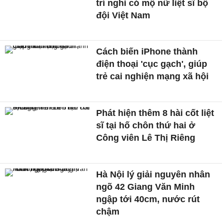
trí nghi có mộ nữ liệt sĩ bộ
đội Việt Nam
Cách biến iPhone thành
điện thoại 'cục gạch', giúp
trẻ cai nghiện mạng xã hội
Phát hiện thêm 8 hài cốt liệt
sĩ tại hố chôn thứ hai ở
Công viên Lê Thị Riêng
Hà Nội lý giải nguyên nhân
ngõ 42 Giang Văn Minh
ngập tới 40cm, nước rút
chậm