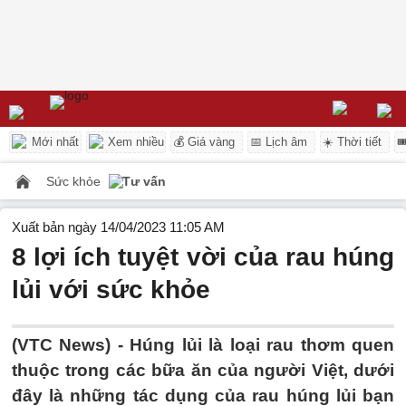
Mới nhất
Xem nhiều
💰 Giá vàng
📅 Lịch âm
☀️ Thời tiết

Sức khỏe
Tư vấn
Xuất bản ngày 14/04/2023 11:05 AM
8 lợi ích tuyệt vời của rau húng
lủi với sức khỏe
(VTC News) -
Húng lủi là loại rau thơm quen
thuộc trong các bữa ăn của người Việt, dưới
đây là những tác dụng của rau húng lủi bạn