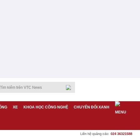
ỐNG
XE
KHOA HỌC CÔNG NGHỆ
CHUYỂN ĐỔI XANH
Liên hệ quảng cáo:
024 36321588