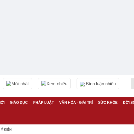
Mới nhất
Xem nhiều
Bình luận nhiều
IỚI
GIÁO DỤC
PHÁP LUẬT
VĂN HÓA - GIẢI TRÍ
SỨC KHỎE
ĐỜI S
Ý KIẾN