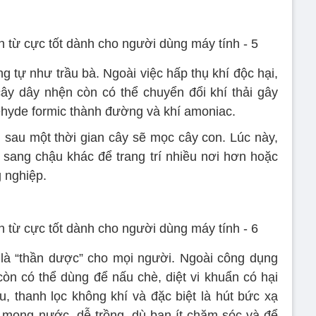
 tự như trầu bà. Ngoài việc hấp thụ khí độc hại,
cây dây nhện còn có thể chuyển đổi khí thải gây
ehyde formic thành đường và khí amoniac.
, sau một thời gian cây sẽ mọc cây con. Lúc này,
g sang chậu khác để trang trí nhiều nơi hơn hoặc
 nghiệp.
 là “thần dược” cho mọi người. Ngoài công dụng
còn có thể dùng để nấu chè, diệt vi khuẩn có hại
u, thanh lọc không khí và đặc biệt là hút bức xạ
ây mọng nước, dễ trồng, dù bạn ít chăm sóc và để