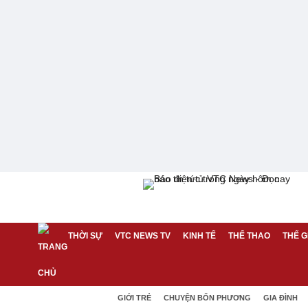
THỜI SỰ
VTC NEWS TV
KINH TẾ
THỂ THAO
THẾ G
GIỚI TRẺ
CHUYỆN BỐN PHƯƠNG
GIA ĐÌNH