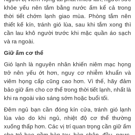
khỏe yếu nên tắm bằng nước ấm kể cả trong
thời tiết chớm lạnh giao mùa. Phòng tắm nên
thiết kế kín, tránh gió lùa, sau khi tắm xong thì
cần lau khô người trước khi mặc quần áo sạch
và ra ngoài.
Giữ ấm cơ thể
Gió lạnh là nguyên nhân khiến niêm mạc họng
trở nên yếu ớt hơn, nguy cơ nhiễm khuẩn và
viêm họng cấp cũng cao hơn. Vì thế, hãy đảm
bảo giữ ấm cho cơ thể trong thời tiết lạnh, nhất là
khi ra ngoài vào sáng sớm hoặc buổi tối.
Đêm ngủ bạn cần đóng kín cửa, tránh gió lạnh
lùa vào do khi ngủ, nhiệt độ cơ thể thường
xuống thấp hơn. Các vị trí quan trọng cần giữ ấm
cho trẻ bao gồm bàn tay, bàn chân, đầu, ngực,