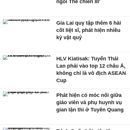
ngòi Thế chiến III'
Gia Lai quy tập thêm 6 hài
cốt liệt sĩ, phát hiện nhiều
kỷ vật quý
HLV Kiatisak: Tuyển Thái
Lan phải vào top 12 châu Á,
không chỉ là vô địch ASEAN
Cup
Phát hiện có móc nối giữa
giáo viên và phụ huynh vụ
gian lận thi ở Tuyên Quang