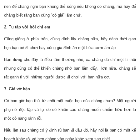
nên để chàng nghĩ bạn không thể sống nếu không có chàng, mà hãy để
chàng biết rằng bạn cũng “có giá” lắm chứ.
2. Tụ tập với hội chị em
Cũng giống ở phía trên, đừng dính lấy chàng nữa, hãy dành thời gian
hẹn bạn bè đi chơi hay cùng gia đình ăn một bữa cơm ấm áp.
Bạn đừng cho đây là điều tầm thường nhé, xa chàng dù chỉ một tí thôi
nhưng cũng có thể khiến chàng nhớ bạn lắm đấy. Hơn nữa, chàng sẽ
rất ganh tị với những người được đi chơi với bạn nữa cơ.
3. Giả vờ bận
Có bao giờ bạn thử từ chối một cuộc hẹn của chàng chưa? Một người
phụ nữ độc lập và tự do sẽ khiên các chàng muốn chiếm hữu hơn là
một cô nàng rảnh rỗi.
Nếu lần sau chàng có ý định rủ bạn đi đâu đó, hãy nói là bạn có một kế
hoạch khác rồi và hẹn chàng vào ngày khác xem sao nhé!