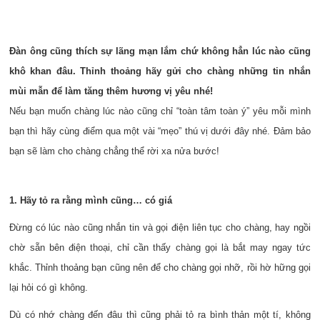
Đàn ông cũng thích sự lãng mạn lắm chứ không hẳn lúc nào cũng
khô khan đâu. Thỉnh thoảng hãy gửi cho chàng những tin nhắn
mùi mẫn để làm tăng thêm hương vị yêu nhé!
Nếu bạn muốn chàng lúc nào cũng chỉ “toàn tâm toàn ý” yêu mỗi mình
bạn thì hãy cùng điểm qua một vài “mẹo” thú vị dưới đây nhé. Đảm bảo
bạn sẽ làm cho chàng chẳng thể rời xa nửa bước!
1. Hãy tỏ ra rằng mình cũng… có giá
Đừng có lúc nào cũng nhắn tin và gọi điện liên tục cho chàng, hay ngồi
chờ sẵn bên điện thoại, chỉ cần thấy chàng gọi là bắt may ngay tức
khắc. Thỉnh thoảng bạn cũng nên để cho chàng gọi nhỡ, rồi hờ hững gọi
lại hỏi có gì không.
Dù có nhớ chàng đến đâu thì cũng phải tỏ ra bình thản một tí, không