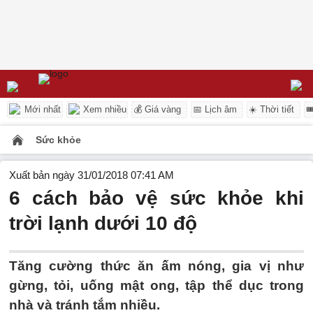
Mới nhất
Xem nhiều
💰 Giá vàng
📅 Lịch âm
☀️ Thời tiết

Sức khỏe
Xuất bản ngày 31/01/2018 07:41 AM
6 cách bảo vệ sức khỏe khi
trời lạnh dưới 10 độ
Tăng cường thức ăn ấm nóng, gia vị như
gừng, tỏi, uống mật ong, tập thể dục trong
nhà và tránh tắm nhiều.