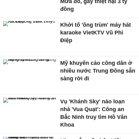
Mưa đỏ, gây thiệt hại 3 tỷ
đồng
Khởi tố 'ông trùm' máy hát
karaoke VietKTV Vũ Phi
Điệp
Mỹ khuyến cáo công dân ở
nhiều nước Trung Đông sẵn
sàng rời đi
Vụ 'Khánh Sky' náo loạn
nhà 'Vua Quạt': Công an
Bắc Ninh truy tìm Hồ Văn
Khoa