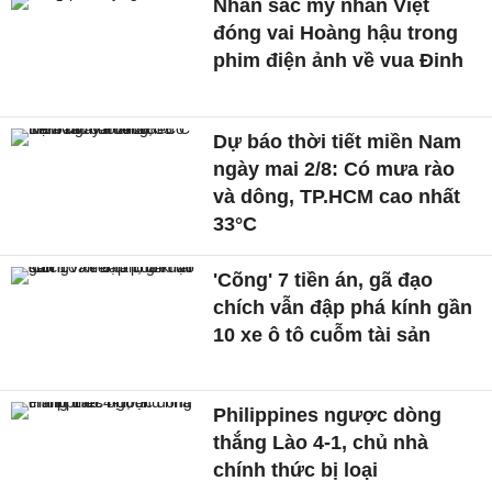
Nhan sắc mỹ nhân Việt
đóng vai Hoàng hậu trong
phim điện ảnh về vua Đinh
Dự báo thời tiết miền Nam
ngày mai 2/8: Có mưa rào
và dông, TP.HCM cao nhất
33°C
'Cõng' 7 tiền án, gã đạo
chích vẫn đập phá kính gần
10 xe ô tô cuỗm tài sản
Philippines ngược dòng
thắng Lào 4-1, chủ nhà
chính thức bị loại