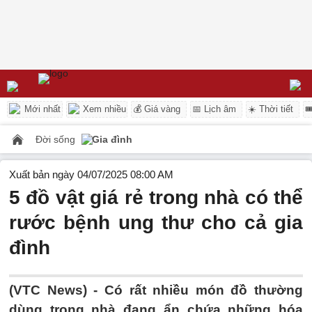
Mới nhất
Xem nhiều
💰 Giá vàng
📅 Lịch âm
☀️ Thời tiết

Đời sống
Gia đình
Xuất bản ngày 04/07/2025 08:00 AM
5 đồ vật giá rẻ trong nhà có thể
rước bệnh ung thư cho cả gia
đình
(VTC News) -
Có rất nhiều món đồ thường
dùng trong nhà đang ẩn chứa những hóa