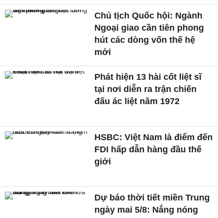
Chủ tịch Quốc hội: Ngành
Ngoại giao cần tiên phong
hút các dòng vốn thế hệ
mới
Phát hiện 13 hài cốt liệt sĩ
tại nơi diễn ra trận chiến
đấu ác liệt năm 1972
HSBC: Việt Nam là điểm đến
FDI hấp dẫn hàng đầu thế
giới
Dự báo thời tiết miền Trung
ngày mai 5/8: Nắng nóng