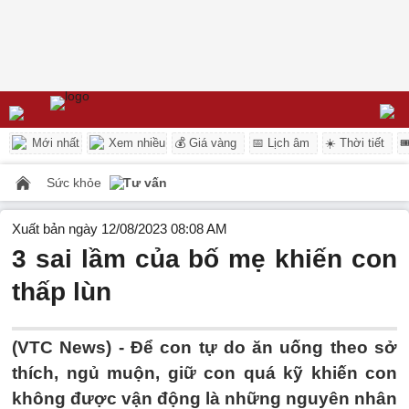
Mới nhất
Xem nhiều
💰 Giá vàng
📅 Lịch âm
☀️ Thời tiết

Sức khỏe
Tư vấn
Xuất bản ngày 12/08/2023 08:08 AM
3 sai lầm của bố mẹ khiến con
thấp lùn
(VTC News) -
Để con tự do ăn uống theo sở
thích, ngủ muộn, giữ con quá kỹ khiến con
không được vận động là những nguyên nhân