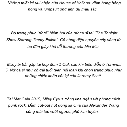
Những thiết kế vui nhộn của House of Holland: đầm bong bóng
hồng và jumpsuit óng ánh đủ màu sắc.
Bộ trang phục “tử tế” hiếm hoi của nữ ca sĩ tại “The Tonight
Show Starring Jimmy Fallon”. Cô nàng diện nguyên cây vàng từ
áo đến giày khá dễ thương của Miu Miu.
Miley bị bắt gặp tại hộp đêm 1 Oak sau khi biểu diễn ở Ternimal
5. Nữ ca sĩ như cô gái tuổi teen nổi loạn khi chọn trang phục như
những chiếc khăn cột lại của Jeremy Scott.
Tại Met Gala 2015, Miley Cyrus trông khá ngầu với phong cách
punk rock. Đầm cut-out nút đóng lia chia của Alexander Wang
cùng mái tóc vuốt ngược, phủ kim tuyến.