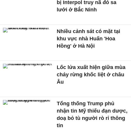
bị Interpol truy nã đỏ sa
lưới ở Bắc Ninh
Nhiều cảnh sát có mặt tại
khu vực nhà Huấn 'Hoa
Hồng' ở Hà Nội
Lốc lửa xuất hiện giữa mùa
cháy rừng khốc liệt ở châu
Âu
Tổng thống Trump phủ
nhận tin Mỹ thiếu đạn dược,
doạ bỏ tù người rò rỉ thông
tin