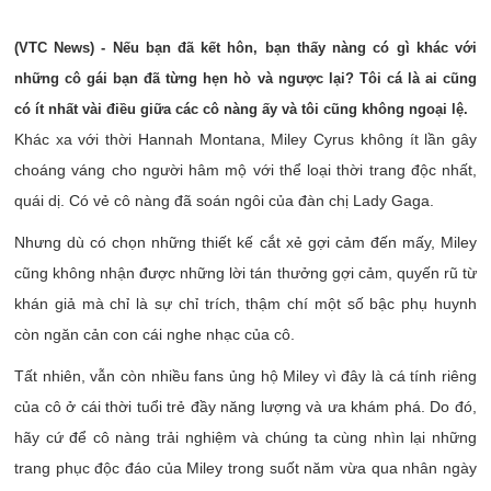
(VTC News) - Nếu bạn đã kết hôn, bạn thấy nàng có gì khác với
những cô gái bạn đã từng hẹn hò và ngược lại? Tôi cá là ai cũng
có ít nhất vài điều giữa các cô nàng ấy và tôi cũng không ngoại lệ.
Khác xa với thời Hannah Montana, Miley Cyrus không ít lần gây
choáng váng cho người hâm mộ với thể loại thời trang độc nhất,
quái dị. Có vẻ cô nàng đã soán ngôi của đàn chị Lady Gaga.
Nhưng dù có chọn những thiết kế cắt xẻ gợi cảm đến mấy, Miley
cũng không nhận được những lời tán thưởng gợi cảm, quyến rũ từ
khán giả mà chỉ là sự chỉ trích, thậm chí một số bậc phụ huynh
còn ngăn cản con cái nghe nhạc của cô.
Tất nhiên, vẫn còn nhiều fans ủng hộ Miley vì đây là cá tính riêng
của cô ở cái thời tuổi trẻ đầy năng lượng và ưa khám phá. Do đó,
hãy cứ để cô nàng trải nghiệm và chúng ta cùng nhìn lại những
trang phục độc đáo của Miley trong suốt năm vừa qua nhân ngày