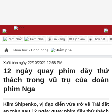
Mới nhất
Xem nhiều
💰 Giá vàng
📅 Lịch âm
☀️ Thời tiết

Khoa học - Công nghệ
Khám phá
Xuất bản ngày 22/10/2021 12:58 PM
12 ngày quay phim đầy thử
thách trong vũ trụ của đoàn
phim Nga
Klim Shipenko, vị đạo diễn vừa trở về Trái đất
an toàn sau 12 ngày quay phim đầy thử thách