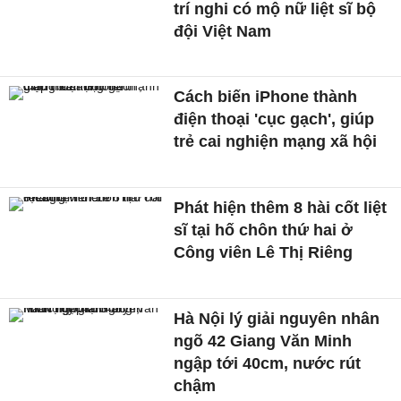
trí nghi có mộ nữ liệt sĩ bộ
đội Việt Nam
Cách biến iPhone thành
điện thoại 'cục gạch', giúp
trẻ cai nghiện mạng xã hội
Phát hiện thêm 8 hài cốt liệt
sĩ tại hố chôn thứ hai ở
Công viên Lê Thị Riêng
Hà Nội lý giải nguyên nhân
ngõ 42 Giang Văn Minh
ngập tới 40cm, nước rút
chậm