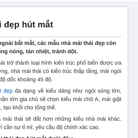
i đẹp hút mắt
ngoài bắt mắt, các mẫu nhà mái thái đẹp còn
g nóng, tản nhiệt, tránh dột.
ái trở thành loại hình kiến trúc phổ biến được ưa
g, nhà mái thái có kiến trúc thấp tầng, mái ngói
độ dốc khoảng 45 độ.
i đẹp
đa dạng về kiểu dáng như ngói sóng lớn,
hần lớn gia chủ sẽ chọn kiểu mái chữ A, mái giật
 tạo khối cho tổng thể.
à mái thái sẽ đắt hơn những kiểu nhà mái khác.
ì cần sự tỉ mỉ, yêu cầu độ chính xác cao.