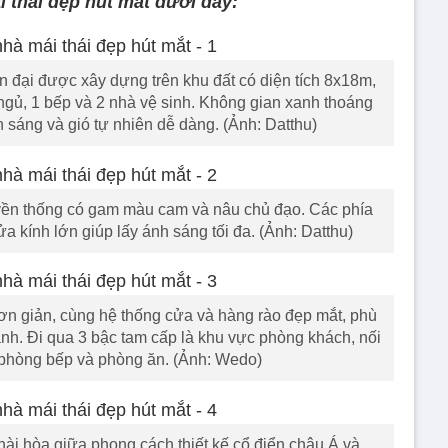
thái đẹp hút mắt dưới đây:
 đại được xây dựng trên khu đất có diện tích 8x18m,
gủ, 1 bếp và 2 nhà vệ sinh. Không gian xanh thoáng
 sáng và gió tự nhiên dễ dàng. (Ảnh: Datthu)
uyền thống có gam màu cam và nâu chủ đạo. Các phía
a kính lớn giúp lấy ánh sáng tối đa. (Ảnh: Datthu)
đơn giản, cùng hệ thống cửa và hàng rào đẹp mắt, phù
nh. Đi qua 3 bậc tam cấp là khu vực phòng khách, nối
à phòng bếp và phòng ăn. (Ảnh: Wedo)
hài hòa giữa phong cách thiết kế cổ điển châu Á và