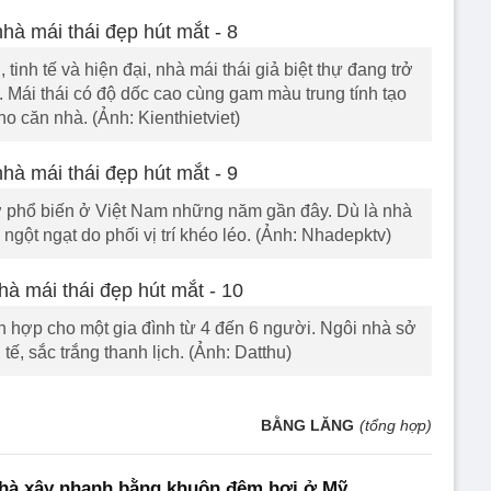
tinh tế và hiện đại, nhà mái thái giả biệt thự đang trở
. Mái thái có độ dốc cao cùng gam màu trung tính tạo
o căn nhà. (Ảnh: Kienthietviet)
 ở phổ biến ở Việt Nam những năm gần đây. Dù là nhà
gột ngạt do phối vị trí khéo léo. (Ảnh: Nhadepktv)
ch hợp cho một gia đình từ 4 đến 6 người. Ngôi nhà sở
tế, sắc trắng thanh lịch. (Ảnh: Datthu)
BẰNG LĂNG
(tổng hợp)
hà xây nhanh bằng khuôn đệm hơi ở Mỹ