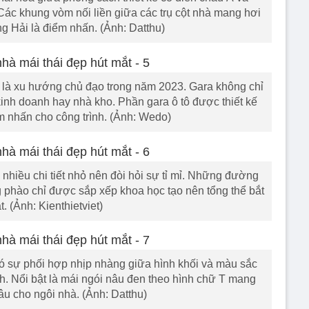
Các khung vòm nối liền giữa các trụ cột nhà mang hơi
g Hải là điểm nhấn. (Ảnh: Datthu)
ra là xu hướng chủ đạo trong năm 2023. Gara không chỉ
inh doanh hay nhà kho. Phần gara ô tô được thiết kế
m nhấn cho công trình. (Ảnh: Wedo)
nhiều chi tiết nhỏ nên đòi hỏi sự tỉ mỉ. Những đường
 phào chỉ được sắp xếp khoa học tạo nên tổng thể bắt
. (Ảnh: Kienthietviet)
có sự phối hợp nhịp nhàng giữa hình khối và màu sắc
ch. Nổi bật là mái ngói nâu đen theo hình chữ T mang
âu cho ngôi nhà. (Ảnh: Datthu)