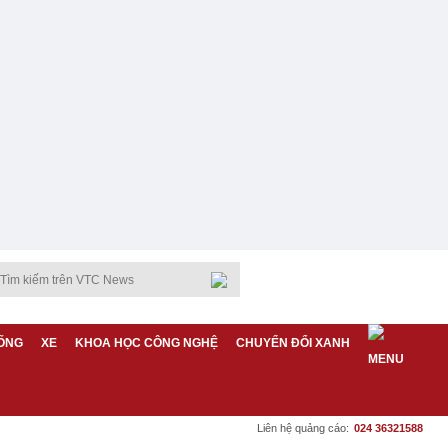
ỐNG
XE
KHOA HỌC CÔNG NGHỆ
CHUYỂN ĐỔI XANH
Liên hệ quảng cáo:
024 36321588