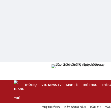
THỜI SỰ
VTC NEWS TV
KINH TẾ
THỂ THAO
THẾ G
THỊ TRƯỜNG
BẤT ĐỘNG SẢN
ĐẦU TƯ
TÀI