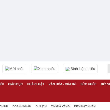
Mới nhất
Xem nhiều
Bình luận nhiều
IỚI
GIÁO DỤC
PHÁP LUẬT
VĂN HÓA - GIẢI TRÍ
SỨC KHỎE
ĐỜI S
 CHÍNH
DOANH NHÂN
DU LỊCH
TIN GIÁ VÀNG
ĐIỆN HẠT NHÂN