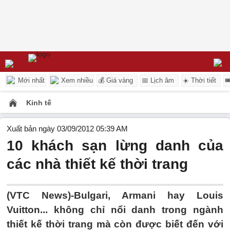
Mới nhất
Xem nhiều
💰 Giá vàng
📅 Lịch âm
☀️ Thời tiết

Kinh tế
Xuất bản ngày 03/09/2012 05:39 AM
10 khách sạn lừng danh của
các nhà thiết kế thời trang
(VTC News)-Bulgari, Armani hay Louis
Vuitton... không chỉ nổi danh trong ngành
thiết kế thời trang mà còn được biết đến với