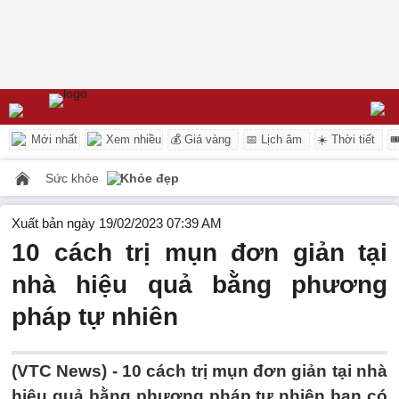
Mới nhất
Xem nhiều
💰 Giá vàng
📅 Lịch âm
☀️ Thời tiết

Sức khỏe
Khỏe đẹp
Xuất bản ngày 19/02/2023 07:39 AM
10 cách trị mụn đơn giản tại
nhà hiệu quả bằng phương
pháp tự nhiên
(VTC News) -
10 cách trị mụn đơn giản tại nhà
hiệu quả bằng phương pháp tự nhiên bạn có