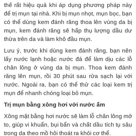
thế rất hiệu quả khi áp dụng phương pháp này
để trị mụn tại nhà. Khi bị mụn nhọt, mụn bọc, bạn
có thể dùng kem đánh răng thoa lên vùng da bị
mụn, kem đánh răng sẽ hấp thụ lượng dầu dư
thừa trên da và làm khô đầu mụn.
Lưu ý, trước khi dùng kem đánh răng, bạn nên
lấy nước lạnh hoặc nước đá để làm dịu các lỗ
chân lông ở vùng da bị mụn. Thoa kem đánh
răng lên mụn, rồi 30 phút sau rửa sạch lại với
nước. Ngoài ra, bạn có thể thử các loại kem trị
mụn để nhanh chóng loại bỏ mụn.
Trị mụn bằng xông hơi với nước ấm
Xông mặt bằng hơi nước sẽ làm lỗ chân lông mở
to, giúp vi khuẩn, bụi bẩn và chất dầu tích tụ sâu
trong da theo mồ hôi thoát ra khỏi cơ thể.