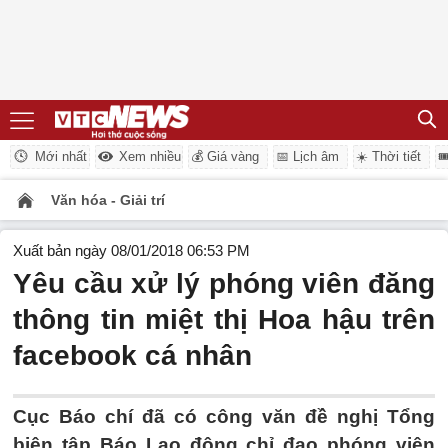
Mới nhất
Xem nhiều
💰 Giá vàng
📅 Lịch âm
☀️ Thời tiết

Văn hóa - Giải trí
Xuất bản ngày 08/01/2018 06:53 PM
Yêu cầu xử lý phóng viên đăng
thông tin miệt thị Hoa hậu trên
facebook cá nhân
Cục Báo chí đã có công văn đề nghị Tổng
biên tập Báo Lao động chỉ đạo phóng viên