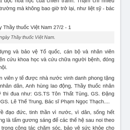
t độc hóa học của chiến tranh. Thậm chí nhiều
rường mà không bao giờ trở lại, như liệt sỹ - bác
ngày Thầy thuốc Việt Nam.
dựng và bảo vệ Tổ quốc, cán bộ và nhân viên
hiên cứu khoa học và cứu chữa người bệnh, đóng
hội.
hân viên y tế được nhà nước vinh danh phong tặng
 nhân dân, Anh hùng lao động, Thầy thuốc nhân
sỹ thi đua như: GS.TS Tôn Thất Tùng, GS. Đặng
S. Lê Thế Trung, Bác sĩ Phạm Ngọc Thạch....
 đạo đức, tinh thần vì nước, vì dân, sống hết
g là tấm gương sáng để các thế hệ sau noi theo
 trong công tác chăm sóc, bảo vệ sức khỏe cho