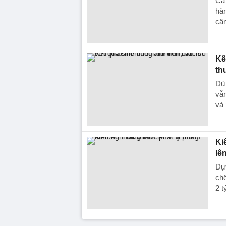
Ca 
hàn
cậ
Kế
th
Dù 
vẫn
và 
Ki
lê
Dự 
chế
2 t