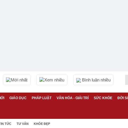
Mới nhất
Xem nhiều
Bình luận nhiều
IỚI
GIÁO DỤC
PHÁP LUẬT
VĂN HÓA - GIẢI TRÍ
SỨC KHỎE
ĐỜI S
TIN TỨC
TƯ VẤN
KHỎE ĐẸP