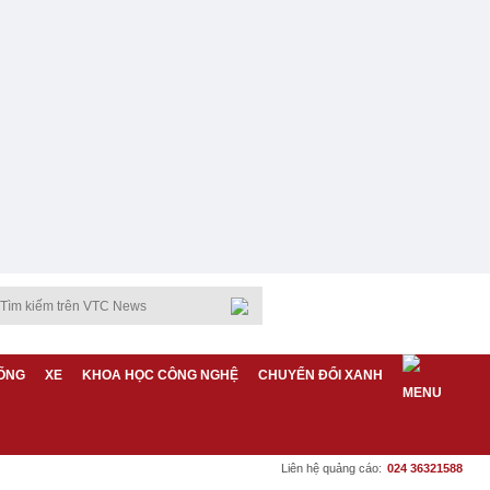
ỐNG
XE
KHOA HỌC CÔNG NGHỆ
CHUYỂN ĐỔI XANH
Liên hệ quảng cáo:
024 36321588