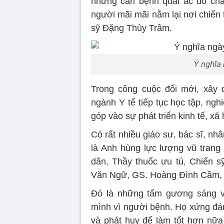
những căn bệnh quái ác do chấ
người mãi mãi nằm lại nơi chiến t
sỹ Đặng Thùy Trâm.
Ý nghĩa 
Trong công cuộc đổi mới, xây 
ngành Y tế tiếp tục học tập, ng
góp vào sự phát triển kinh tế, xã 
Có rất nhiều giáo sư, bác sĩ, n
là Anh hùng lực lượng vũ trang
dân, Thầy thuốc ưu tú, Chiến 
Văn Ngữ, GS. Hoàng Đình Cầm, G
Đó là những tấm gương sáng về
mình vì người bệnh. Họ xứng đán
và phát huy để làm tốt hơn nữa