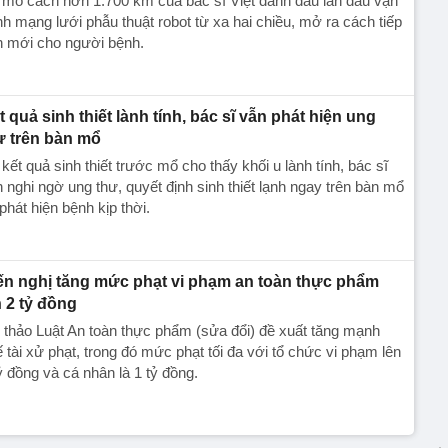
mổ cách hơn 1.700 km của bác sĩ Việt đánh dấu lần đầu vận
h mạng lưới phẫu thuật robot từ xa hai chiều, mở ra cách tiếp
n mới cho người bệnh.
t quả sinh thiết lành tính, bác sĩ vẫn phát hiện ung
ư trên bàn mổ
kết quả sinh thiết trước mổ cho thấy khối u lành tính, bác sĩ
 nghi ngờ ung thư, quyết định sinh thiết lạnh ngay trên bàn mổ
phát hiện bệnh kịp thời.
ến nghị tăng mức phạt vi phạm an toàn thực phẩm
n 2 tỷ đồng
thảo Luật An toàn thực phẩm (sửa đổi) đề xuất tăng mạnh
 tài xử phạt, trong đó mức phạt tối đa với tổ chức vi phạm lên
ỷ đồng và cá nhân là 1 tỷ đồng.