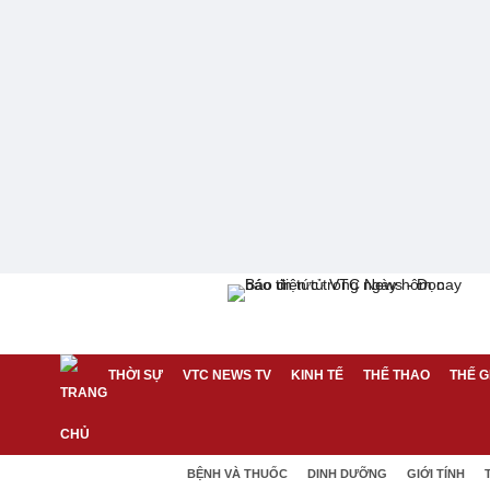
THỜI SỰ
VTC NEWS TV
KINH TẾ
THỂ THAO
THẾ G
BỆNH VÀ THUỐC
DINH DƯỠNG
GIỚI TÍNH