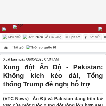
Mới nhất
Xem nhiều
💰 Giá vàng
📅 Lịch âm
☀️ Thời tiết

Thế giới
Thời sự quốc tế
Xuất bản ngày 08/05/2025 07:04 AM
Xung đột Ấn Độ - Pakistan:
Không kích kéo dài, Tổng
thống Trump đề nghị hỗ trợ
(VTC News) -
Ấn Độ và Pakistan đang trên bờ
vực của một cuộc xung đột rộng lớn hơn sau