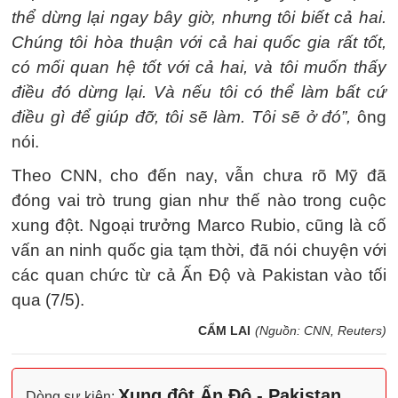
thể dừng lại ngay bây giờ, nhưng tôi biết cả hai.
Chúng tôi hòa thuận với cả hai quốc gia rất tốt,
có mối quan hệ tốt với cả hai, và tôi muốn thấy
điều đó dừng lại. Và nếu tôi có thể làm bất cứ
điều gì để giúp đỡ, tôi sẽ làm. Tôi sẽ ở đó”,
ông
nói.
Theo CNN, cho đến nay, vẫn chưa rõ Mỹ đã
đóng vai trò trung gian như thế nào trong cuộc
xung đột. Ngoại trưởng Marco Rubio, cũng là cố
vấn an ninh quốc gia tạm thời, đã nói chuyện với
các quan chức từ cả Ấn Độ và Pakistan vào tối
qua (7/5).
CẨM LAI
(Nguồn: CNN, Reuters)
Xung đột Ấn Độ - Pakistan
Dòng sự kiện: