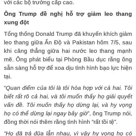
với các bộ trưởng cấp cao.
Ông Trump đề nghị hỗ trợ giảm leo thang
xung đột
Tổng thống Donald Trump đã khuyến khích giảm
leo thang giữa Ấn Độ và Pakistan hôm 7/5, sau
khi căng thẳng giữa hai nước leo thang mạnh
mẽ. Ông phát biểu tại Phòng Bầu dục rằng ông
sẵn sàng hỗ trợ để xoa dịu tình hình bạo lực hiện
tại.
“
Quan điểm của tôi là tôi hòa hợp với cả hai. Tôi
biết rất rõ cả hai, và tôi muốn thấy họ giải quyết
vấn đề. Tôi muốn thấy họ dừng lại, và hy vọng
họ có thể dừng lại ngay bây giờ
”, ông Trump nói,
đồng thời nói thêm rằng tình hình “rất tồi tệ”.
“Họ đã trả đũa lẫn nhau, vì vậy hy vọng họ có