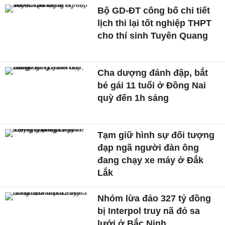
Bộ GD-ĐT công bố chi tiết
lịch thi lại tốt nghiệp THPT
cho thí sinh Tuyên Quang
Cha dượng đánh đập, bắt
bé gái 11 tuổi ở Đồng Nai
quỳ đến 1h sáng
Tạm giữ hình sự đối tượng
đạp ngã người đàn ông
đang chạy xe máy ở Đắk
Lắk
Nhóm lừa đảo 327 tỷ đồng
bị Interpol truy nã đỏ sa
lưới ở Bắc Ninh