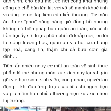
dân sinh, chợ đầu mối, có nơi công khai nhưng
cũng có chỗ bán lén lút với vô số mánh khoé tinh
vi cùng lời nói lấp liếm của tiểu thương. Từ món
ăn được “phơi” nóng hàng giờ đồng hồ nhưng
không có biện pháp bảo quản an toàn, xúc xích
trần trụi ấy sẽ được phân phối đi khắp nơi, len lỏi
tới cổng trường học, quán ăn vỉa hè, cửa hàng
tạp hoá, căng tin, thậm chí cả bữa cơm gia
đình…
Tiềm ẩn nhiều nguy cơ mất an toàn vệ sinh thực
phẩm là thế nhưng món xúc xích này lại rất gần
gũi với học sinh, sinh viên, công nhân, người lao
động… khi đáp ứng được các tiêu chí ngon, tiện
và giá mềm hơn nhiều thương hiệu xúc xích trên
thị trường.