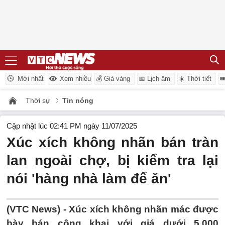
Mới nhất
Xem nhiều
💰 Giá vàng
📅 Lịch âm
☀️ Thời tiết

Thời sự
Tin nóng
Cập nhật lúc 02:41 PM ngày 11/07/2025
Xúc xích không nhãn bán tràn
lan ngoài chợ, bị kiểm tra lại
nói 'hàng nhà làm để ăn'
(VTC News) -
Xúc xích không nhãn mác được
bày bán công khai với giá dưới 5.000