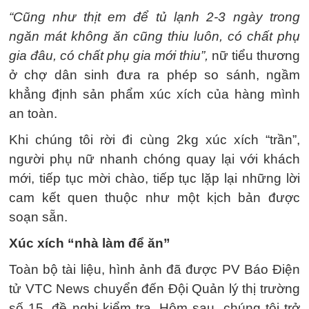
“Cũng như thịt em để tủ lạnh 2-3 ngày trong
ngăn mát không ăn cũng thiu luôn, có chất phụ
gia đâu, có chất phụ gia mới thiu”,
nữ tiểu thương
ở chợ dân sinh đưa ra phép so sánh, ngầm
khẳng định sản phẩm xúc xích của hàng mình
an toàn.
Khi chúng tôi rời đi cùng 2kg xúc xích “trần”,
người phụ nữ nhanh chóng quay lại với khách
mới, tiếp tục mời chào, tiếp tục lặp lại những lời
cam kết quen thuộc như một kịch bản được
soạn sẵn.
Xúc xích “nhà làm để ăn”
Toàn bộ tài liệu, hình ảnh đã được PV Báo Điện
tử VTC News chuyển đến Đội Quản lý thị trường
số 15, đề nghị kiểm tra. Hôm sau, chúng tôi trở