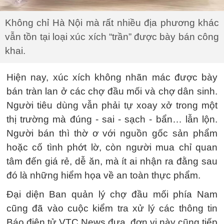
Không chỉ Hà Nội mà rất nhiều địa phương khác
vẫn tồn tại loại xúc xích “trần” được bày bán công
khai.
Hiện nay, xúc xích không nhãn mác được bày
bán tràn lan ở các chợ đầu mối và chợ dân sinh.
Người tiêu dùng vẫn phải tự xoay xở trong một
thị trường mà đúng - sai - sạch - bẩn… lẫn lộn.
Người bán thì thờ ơ với nguồn gốc sản phẩm
hoặc cố tình phớt lờ, còn người mua chỉ quan
tâm đến giá rẻ, dễ ăn, mà ít ai nhận ra đằng sau
đó là những hiểm họa về an toàn thực phẩm.
Đại diện Ban quản lý chợ đầu mối phía Nam
cũng đã vào cuộc kiểm tra xử lý các thông tin
Báo điện tử VTC News đưa, đơn vị này cũng tiếp