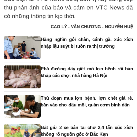
thu phản ánh của báo và cám ơn VTC News đã
có những thông tin kịp thời.
CAO LÝ - VĂN CHƯƠNG - NGUYỄN HUỆ
Hàng nghìn gói chân, cánh gà, xúc xích
nhập lậu suýt bị tuồn ra thị trường
Phá đường dây giết mổ lợn bệnh rồi bán
khắp các chợ, nhà hàng Hà Nội
Thủ đoạn mua lợn bệnh, lợn chết giá rẻ,
bán vào chợ đầu mối, quán cơm bình dân
Bắt giữ 2 xe bán tải chở 2,4 tấn xúc xích
không rõ nguồn gốc ở Bắc Kạn