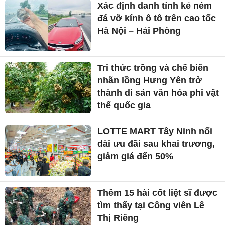
Xác định danh tính kẻ ném
đá vỡ kính ô tô trên cao tốc
Hà Nội – Hải Phòng
Tri thức trồng và chế biến
nhãn lồng Hưng Yên trở
thành di sản văn hóa phi vật
thể quốc gia
LOTTE MART Tây Ninh nối
dài ưu đãi sau khai trương,
giảm giá đến 50%
Thêm 15 hài cốt liệt sĩ được
tìm thấy tại Công viên Lê
Thị Riêng