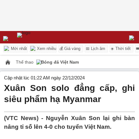
Mới nhất
Xem nhiều
💰 Giá vàng
📅 Lịch âm
☀️ Thời tiết

Thể thao
Bóng đá Việt Nam
Cập nhật lúc 01:22 AM ngày 22/12/2024
Xuân Son solo đẳng cấp, ghi
siêu phẩm hạ Myanmar
(VTC News) -
Nguyễn Xuân Son lại ghi bàn
nâng tỉ số lên 4-0 cho tuyển Việt Nam.