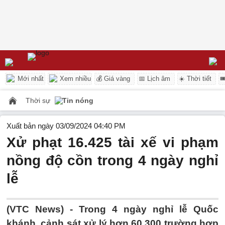
Mới nhất
Xem nhiều
💰 Giá vàng
📅 Lịch âm
☀️ Thời tiết

Thời sự
Tin nóng
Xuất bản ngày 03/09/2024 04:40 PM
Xử phạt 16.425 tài xế vi phạm
nồng độ cồn trong 4 ngày nghỉ
lễ
(VTC News) -
Trong 4 ngày nghỉ lễ Quốc
khánh, cảnh sát xử lý hơn 60.300 trường hợp