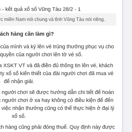
ực miền Nam nói chung và tỉnh Vũng Tàu nói riêng.
ách hàng cần làm gì?
 của mình và ký lên vé trúng thưởng phục vụ cho
quyền của người chơi lên tờ vé số.
ủa XSKT VT và đã điền đủ thông tin lên vé, khách
ty xổ số kiến thiết của đài người chơi đã mua vé
để nhận giải.
, người chơi sẽ được hướng dẫn chi tiết để hoàn
u người chơi ở xa hay không có điều kiện để đến
t, việc nhận thưởng cũng có thể thực hiện ở đại lý
xổ số.
ách hàng cũng phải đóng thuế. Quy định này được