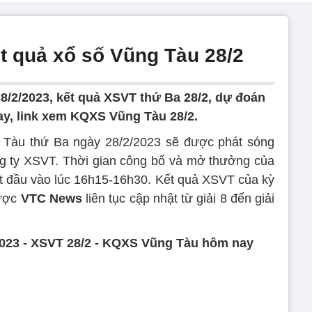
t quả xổ số Vũng Tàu 28/2
8/2/2023, kết quả XSVT thứ Ba 28/2, dự đoán
y, link xem KQXS Vũng Tàu 28/2.
g Tàu thứ Ba ngày 28/2/2023 sẽ được phát sóng
ng ty XSVT. Thời gian công bố và mở thưởng của
t đầu vào lúc 16h15-16h30. Kết quả XSVT của kỳ
được
VTC News
liên tục cập nhật từ giải 8 đến giải
2023 - XSVT 28/2 - KQXS Vũng Tàu hôm nay