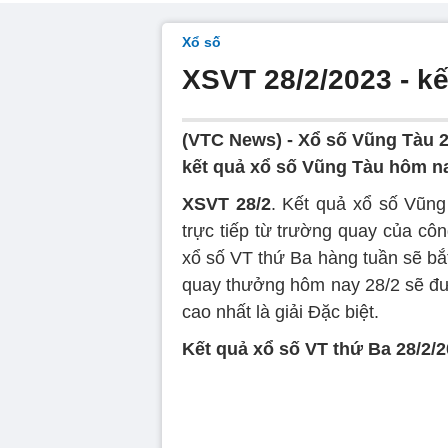
Xổ số
XSVT 28/2/2023 - kế
(VTC News) -
Xổ số Vũng Tàu 2
kết quả xổ số Vũng Tàu hôm na
XSVT 28/2
. Kết quả xổ số Vũn
trực tiếp từ trường quay của cô
xổ số VT thứ Ba hàng tuần sẽ bắ
quay thưởng hôm nay 28/2 sẽ 
cao nhất là giải Đặc biệt.
Kết quả xổ số VT thứ Ba 28/2/