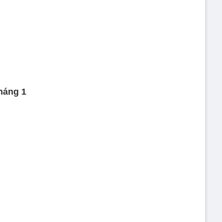
háng 1