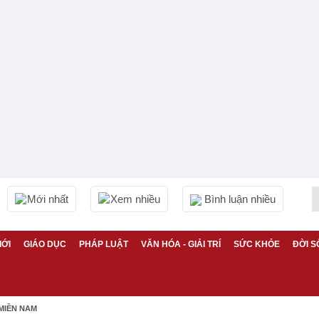
Mới nhất
Xem nhiều
Bình luận nhiều
IỚI
GIÁO DỤC
PHÁP LUẬT
VĂN HÓA - GIẢI TRÍ
SỨC KHỎE
ĐỜI S
MIỀN NAM