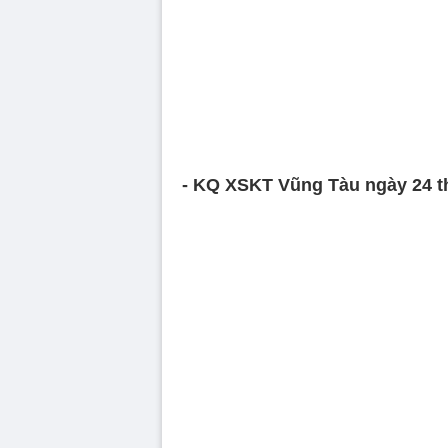
- KQ XSKT Vũng Tàu ngày 24 t