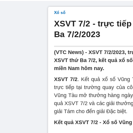
Xổ số
XSVT 7/2 - trực tiế
Ba 7/2/2023
(VTC News) -
XSVT 7/2/2023, t
XSVT thứ Ba 7/2, kết quả xổ s
miền Nam hôm nay.
XSVT 7/2
. Kết quả xổ số Vũng
trực tiếp tại trường quay của c
Vũng Tàu mở thưởng hàng ngày b
quả XSVT 7/2 và các giải thưở
giải Tám cho đến giải Đặc biệt.
Kết quả XSVT 7/2 - Xổ số Vũng