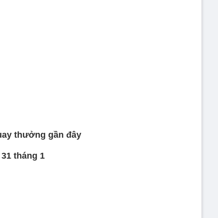
uay thưởng gần đây
 31 tháng 1