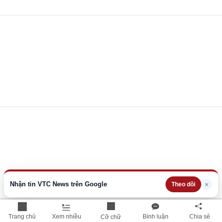
Nhận tin VTC News trên Google
×
Theo dõi
Trang chủ
Xem nhiều
Bình luận
Chia sẻ
Cỡ chữ