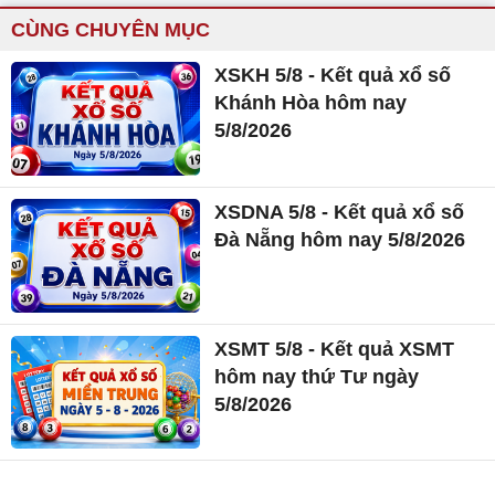
CÙNG CHUYÊN MỤC
XSKH 5/8 - Kết quả xổ số
Khánh Hòa hôm nay
5/8/2026
XSDNA 5/8 - Kết quả xổ số
Đà Nẵng hôm nay 5/8/2026
XSMT 5/8 - Kết quả XSMT
hôm nay thứ Tư ngày
5/8/2026