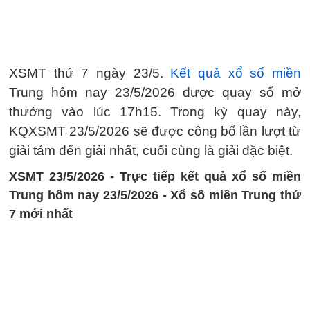
XSMT thứ 7 ngày 23/5.
Kết quả xổ số miền
Trung hôm nay 23/5/2026 được quay số mở
thưởng vào lúc 17h15. Trong kỳ quay này,
KQXSMT 23/5/2026 sẽ được công bố lần lượt từ
giải tám đến giải nhất, cuối cùng là giải đặc biệt.
XSMT 23/5/2026 - Trực tiếp kết quả xổ số miền
Trung hôm nay 23/5/2026 - Xổ số miền Trung thứ
7 mới nhất