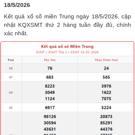
18/5/2026
Kết quả xổ số miền Trung ngày 18/5/2026, cập
nhật KQXSMT thứ 2 hàng tuần đầy đủ, chính
xác nhất.