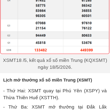
XSMT18 /5, kết quả xổ số miền Trung (KQXSMT)
ngày 18/5/2026.
Lịch mở thưởng xổ số miền Trung (XSMT)
- Thứ Hai: XSMT quay tại Phú Yên (XSPY) và
Thừa Thiên Huế (XSTTH).
- Thứ Ba: XSMT mở thưởng tại Đắk Lắk