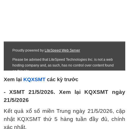
Xem lại
KQXSMT
các kỳ trước
- XSMT 21/5/2026. Xem lại KQXSMT ngày
21/5/2026
Kết quả xổ số miền Trung ngày 21/5/2026, cập
nhật KQXSMT thứ 5 hàng tuần đầy đủ, chính
xác nhất.