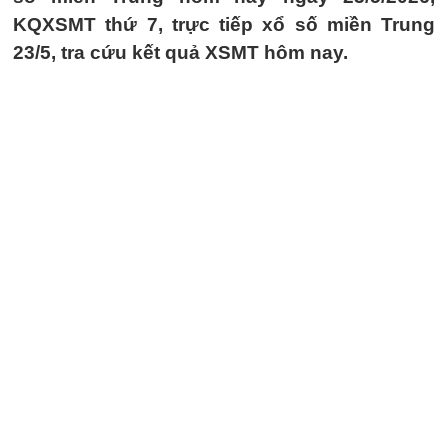
KQXSMT thứ 7, trực tiếp xổ số miền Trung
23/5, tra cứu kết quả XSMT hôm nay.