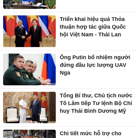
Triển khai hiệu quả Thỏa
thuận hợp tác giữa Quốc
hội Việt Nam - Thái Lan
Ông Putin bổ nhiệm người
đứng đầu lực lượng UAV
Nga
Tổng Bí thư, Chủ tịch nước
Tô Lâm tiếp Tư lệnh Bộ Chỉ
huy Thái Bình Dương Mỹ
Chi tiết mức hỗ trợ cho