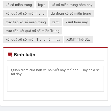
xổ số miền trung
kqxs
xổ số miền trung hôm nay
kết quả xổ số miền trung
dự đoán xổ số miền trung
trực tiếp xổ số miền trung
xsmt
xsmt hôm nay
trực tiếp kết quả xổ số miền Trung
kết quả xổ số miền Trung hôm nay
XSMT Thứ Bảy
Bình luận