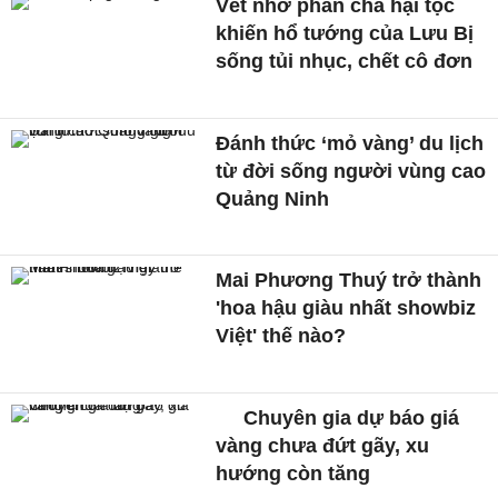
Vết nhơ phản cha hại tộc
khiến hổ tướng của Lưu Bị
sống tủi nhục, chết cô đơn
Đánh thức ‘mỏ vàng’ du lịch
từ đời sống người vùng cao
Quảng Ninh
Mai Phương Thuý trở thành
'hoa hậu giàu nhất showbiz
Việt' thế nào?
Chuyên gia dự báo giá
vàng chưa đứt gãy, xu
hướng còn tăng