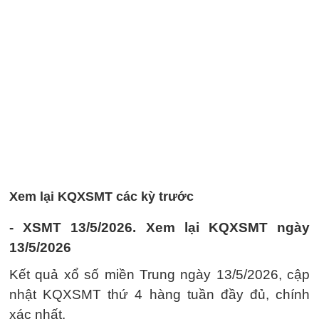
Xem lại KQXSMT các kỳ trước
- XSMT 13/5/2026. Xem lại KQXSMT ngày
13/5/2026
Kết quả xổ số miền Trung ngày 13/5/2026, cập
nhật KQXSMT thứ 4 hàng tuần đầy đủ, chính
xác nhất.