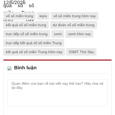
xổ số miền trung
kqxs
xổ số miền trung hôm nay
kết quả xổ số miền trung
dự đoán xổ số miền trung
trực tiếp xổ số miền trung
xsmt
xsmt hôm nay
trực tiếp kết quả xổ số miền Trung
kết quả xổ số miền Trung hôm nay
XSMT Thứ Sáu
Bình luận