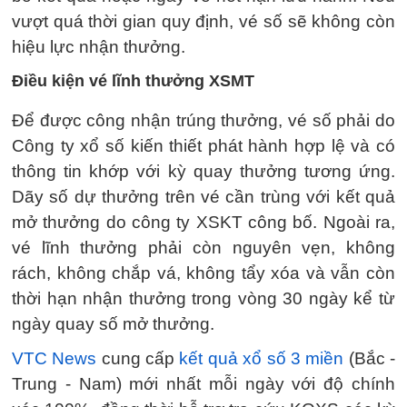
vượt quá thời gian quy định, vé số sẽ không còn
hiệu lực nhận thưởng.
Điều kiện vé lĩnh thưởng XSMT
Để được công nhận trúng thưởng, vé số phải do
Công ty xổ số kiến thiết phát hành hợp lệ và có
thông tin khớp với kỳ quay thưởng tương ứng.
Dãy số dự thưởng trên vé cần trùng với kết quả
mở thưởng do công ty XSKT công bố. Ngoài ra,
vé lĩnh thưởng phải còn nguyên vẹn, không
rách, không chắp vá, không tẩy xóa và vẫn còn
thời hạn nhận thưởng trong vòng 30 ngày kể từ
ngày quay số mở thưởng.
VTC News
cung cấp
kết quả xổ số 3 miền
(Bắc -
Trung - Nam) mới nhất mỗi ngày với độ chính