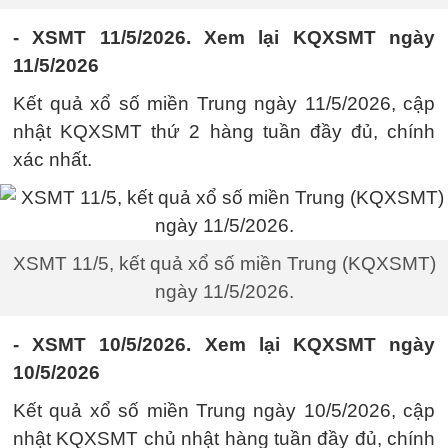
- XSMT 11/5/2026. Xem lại KQXSMT ngày
11/5/2026
Kết quả xổ số miền Trung ngày 11/5/2026, cập
nhật KQXSMT thứ 2 hàng tuần đầy đủ, chính
xác nhất.
XSMT 11/5, kết quả xổ số miền Trung (KQXSMT)
ngày 11/5/2026.
- XSMT 10/5/2026. Xem lại KQXSMT ngày
10/5/2026
Kết quả xổ số miền Trung ngày 10/5/2026, cập
nhật KQXSMT chủ nhật hàng tuần đầy đủ, chính