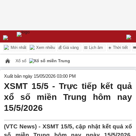
Mới nhất
Xem nhiều
💰 Giá vàng
📅 Lịch âm
☀️ Thời tiết

Xổ số
Xổ số miền Trung
Xuất bản ngày 15/05/2026 03:00 PM
XSMT 15/5 - Trực tiếp kết quả
xổ số miền Trung hôm nay
15/5/2026
(VTC News) - XSMT 15/5, cập nhật kết quả xổ
số miền Trung hôm nay ngày 15/5/2026,