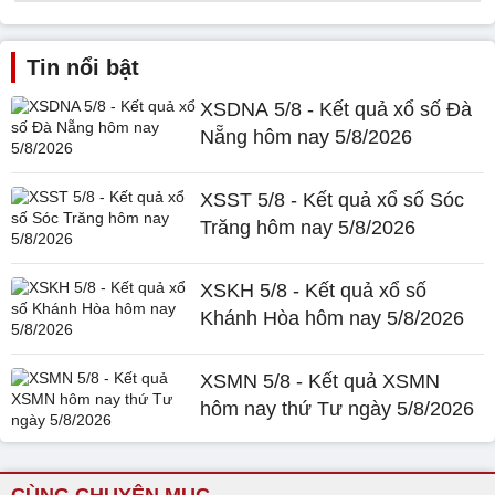
Tin nổi bật
XSDNA 5/8 - Kết quả xổ số Đà
Nẵng hôm nay 5/8/2026
XSST 5/8 - Kết quả xổ số Sóc
Trăng hôm nay 5/8/2026
XSKH 5/8 - Kết quả xổ số
Khánh Hòa hôm nay 5/8/2026
XSMN 5/8 - Kết quả XSMN
hôm nay thứ Tư ngày 5/8/2026