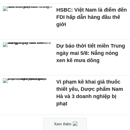
HSBC: Việt Nam là điểm đến
FDI hấp dẫn hàng đầu thế
giới
Dự báo thời tiết miền Trung
ngày mai 5/8: Nắng nóng
xen kẽ mưa dông
Vi phạm kê khai giá thuốc
thiết yếu, Dược phẩm Nam
Hà và 3 doanh nghiệp bị
phạt
Xem thêm