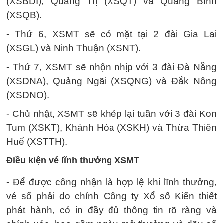
(XSBDI), Quảng Trị (XSQT) và Quảng Bình
(XSQB).
- Thứ 6, XSMT sẽ có mặt tại 2 đài Gia Lai
(XSGL) và Ninh Thuận (XSNT).
- Thứ 7, XSMT sẽ nhộn nhịp với 3 đài Đà Nẵng
(XSDNA), Quảng Ngãi (XSQNG) và Đắk Nông
(XSDNO).
- Chủ nhật, XSMT sẽ khép lại tuần với 3 đài Kon
Tum (XSKT), Khánh Hòa (XSKH) và Thừa Thiên
Huế (XSTTH).
Điều kiện vé lĩnh thưởng XSMT
- Để được công nhận là hợp lệ khi lĩnh thưởng,
vé số phải do chính Công ty Xổ số Kiến thiết
phát hành, có in đầy đủ thông tin rõ ràng và