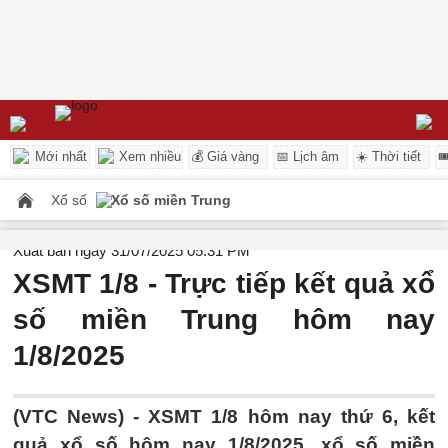
Mới nhất
Xem nhiều
💰 Giá vàng
📅 Lịch âm
☀️ Thời tiết

Xổ số
Xổ số miền Trung
Xuất bản ngày 31/07/2025 05:31 PM
XSMT 1/8 - Trực tiếp kết quả xổ
số miền Trung hôm nay
1/8/2025
(VTC News) - XSMT 1/8 hôm nay thứ 6, kết
quả xổ số hôm nay 1/8/2025, xổ số miền