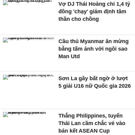
Vợ DJ Thái Hoàng chi 1,4 tỷ
đồng 'chạy' giám định tâm
thần cho chồng
Cầu thủ Myanmar ăn mừng
bằng tấm ảnh với ngôi sao
Man Utd
Sơn La gây bất ngờ ở lượt
5 giải U16 nữ Quốc gia 2026
Thắng Philippines, tuyển
Thái Lan cầm chắc vé vào
bán kết ASEAN Cup