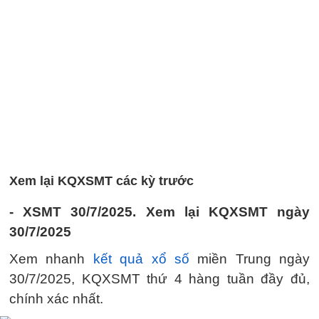
Xem lại KQXSMT các kỳ trước
- XSMT 30/7/2025. Xem lại KQXSMT ngày
30/7/2025
Xem nhanh
kết quả xổ số
miền Trung ngày
30/7/2025, KQXSMT thứ 4 hàng tuần đầy đủ,
chính xác nhất.