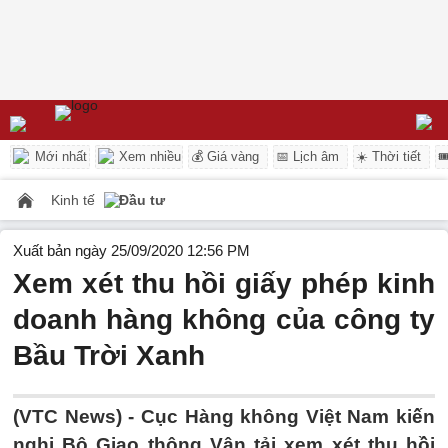
Mới nhất
Xem nhiều
💰 Giá vàng
📅 Lịch âm
☀️ Thời tiết

Kinh tế
Đầu tư
Xuất bản ngày 25/09/2020 12:56 PM
Xem xét thu hồi giấy phép kinh
doanh hàng không của công ty
Bầu Trời Xanh
(VTC News) -
Cục Hàng không Việt Nam kiến
nghị Bộ Giao thông Vận tải xem xét thu hồi