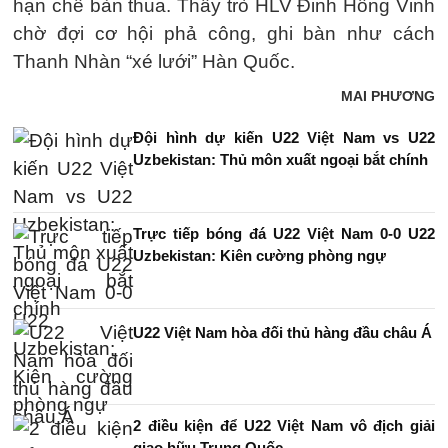
hạn chế bàn thua. Thầy trò HLV Đinh Hồng Vinh
chờ đợi cơ hội phả công, ghi bàn như cách
Thanh Nhàn “xé lưới” Hàn Quốc.
MAI PHƯƠNG
Đội hình dự kiến U22 Việt Nam vs U22
Uzbekistan: Thủ môn xuất ngoại bắt chính
Trực tiếp bóng đá U22 Việt Nam 0-0 U22
Uzbekistan: Kiên cường phòng ngự
U22 Việt Nam hòa đối thủ hàng đầu châu Á
2 điều kiện để U22 Việt Nam vô địch giải
giao hữu Trung Quốc