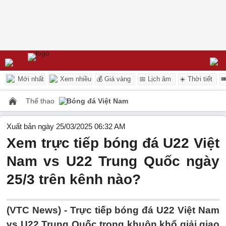
Mới nhất
Xem nhiều
💰 Giá vàng
📅 Lịch âm
☀️ Thời tiết

Thể thao
Bóng đá Việt Nam
Xuất bản ngày 25/03/2025 06:32 AM
Xem trực tiếp bóng đá U22 Việt
Nam vs U22 Trung Quốc ngày
25/3 trên kênh nào?
(VTC News) -
Trực tiếp bóng đá U22 Việt Nam
vs U22 Trung Quốc trong khuôn khổ giải giao