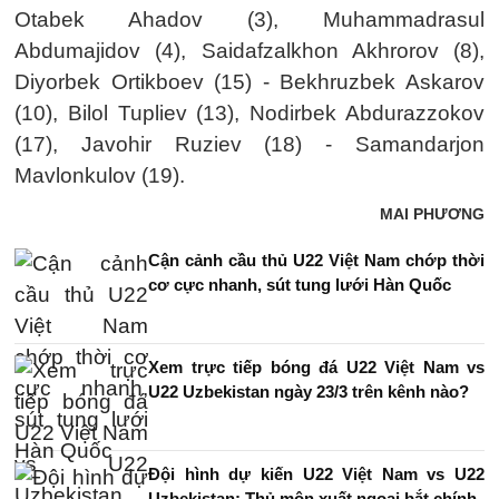
Otabek Ahadov (3), Muhammadrasul
Abdumajidov (4), Saidafzalkhon Akhrorov (8),
Diyorbek Ortikboev (15) - Bekhruzbek Askarov
(10), Bilol Tupliev (13), Nodirbek Abdurazzokov
(17), Javohir Ruziev (18) - Samandarjon
Mavlonkulov (19).
MAI PHƯƠNG
Cận cảnh cầu thủ U22 Việt Nam chớp thời
cơ cực nhanh, sút tung lưới Hàn Quốc
Xem trực tiếp bóng đá U22 Việt Nam vs
U22 Uzbekistan ngày 23/3 trên kênh nào?
Đội hình dự kiến U22 Việt Nam vs U22
Uzbekistan: Thủ môn xuất ngoại bắt chính