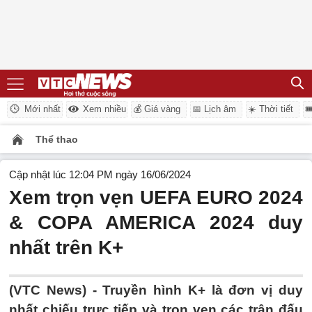
Mới nhất
Xem nhiều
💰 Giá vàng
📅 Lịch âm
☀️ Thời tiết

Thể thao
Cập nhật lúc 12:04 PM ngày 16/06/2024
Xem trọn vẹn UEFA EURO 2024
& COPA AMERICA 2024 duy
nhất trên K+
(VTC News) -
Truyền hình K+ là đơn vị duy
nhất chiếu trực tiếp và trọn vẹn các trận đấu