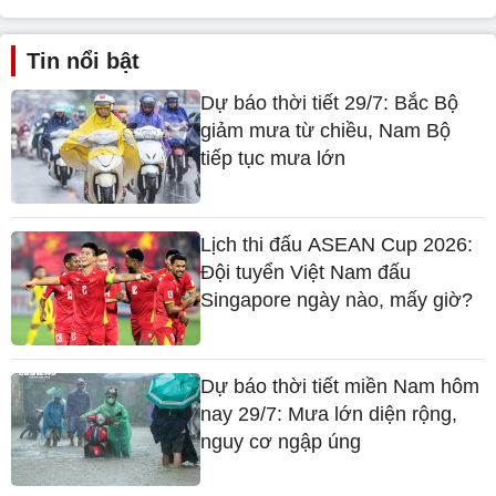
Tin nổi bật
Dự báo thời tiết 29/7: Bắc Bộ
giảm mưa từ chiều, Nam Bộ
tiếp tục mưa lớn
Lịch thi đấu ASEAN Cup 2026:
Đội tuyển Việt Nam đấu
Singapore ngày nào, mấy giờ?
Dự báo thời tiết miền Nam hôm
nay 29/7: Mưa lớn diện rộng,
nguy cơ ngập úng