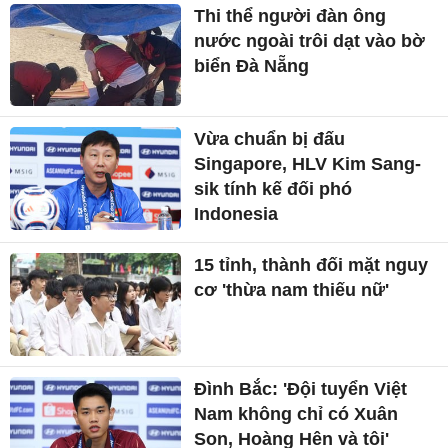
Thi thể người đàn ông
nước ngoài trôi dạt vào bờ
biển Đà Nẵng
Vừa chuẩn bị đấu
Singapore, HLV Kim Sang-
sik tính kế đối phó
Indonesia
15 tỉnh, thành đối mặt nguy
cơ 'thừa nam thiếu nữ'
Đình Bắc: 'Đội tuyển Việt
Nam không chỉ có Xuân
Son, Hoàng Hên và tôi'