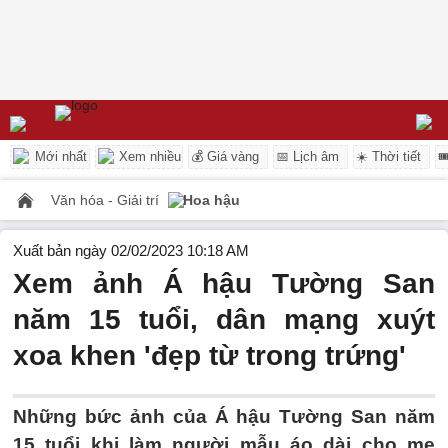
Mới nhất
Xem nhiều
💰 Giá vàng
📅 Lịch âm
☀️ Thời tiết

Văn hóa - Giải trí
Hoa hậu
Xuất bản ngày 02/02/2023 10:18 AM
Xem ảnh Á hậu Tường San
năm 15 tuổi, dân mạng xuýt
xoa khen 'đẹp từ trong trứng'
Những bức ảnh của Á hậu Tường San năm
15 tuổi khi làm người mẫu áo dài cho mẹ