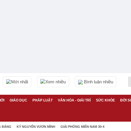
Mới nhất
Xem nhiều
Bình luận nhiều
IỚI
GIÁO DỤC
PHÁP LUẬT
VĂN HÓA - GIẢI TRÍ
SỨC KHỎE
ĐỜI S
G ĐẢNG
KỶ NGUYÊN VƯƠN MÌNH
GIẢI PHÓNG MIỀN NAM 30-4