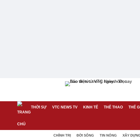
THỜI SỰ
VTC NEWS TV
KINH TẾ
THỂ THAO
THẾ G
CHÍNH TRỊ
ĐỜI SỐNG
TIN NÓNG
XÂY DỰN