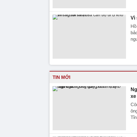
Vì
Hồ 
bảo
ngư
TIN MỚI
Ng
xe
Côn
ông
Tỉn