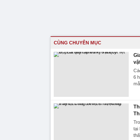
CÙNG CHUYÊN MỤC
Gi
vậ
Các
6 h
mẫ
Th
Th
Tro
tại
thấ