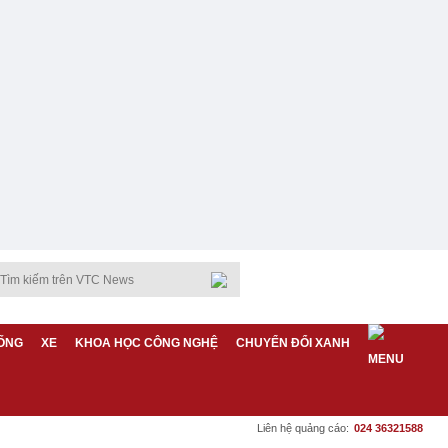
ỐNG
XE
KHOA HỌC CÔNG NGHỆ
CHUYỂN ĐỔI XANH
Liên hệ quảng cáo:
024 36321588