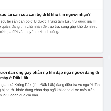
 sao tài sản của cán bộ đi B khó tìm người nhận?
sơ, tài sản cán bộ đi B được Trung tâm Lưu trữ quốc gia III
 quản, đang tìm chủ nhân để trao trả, song gặp khó do nhiều
ời qua đời và chuyển nơi sinh sống.
ười đàn ông gây phẫn nộ khi đạp ngã người đang đi
 máy ở Đắk Lắk
g an xã Krông Pắk (tỉnh Đắk Lắk) đang điều tra vụ người đàn
 bị người khác dùng chân đạp ngã khi đang đi xe máy trên
h lộ 9, đoạn qua địa bàn.