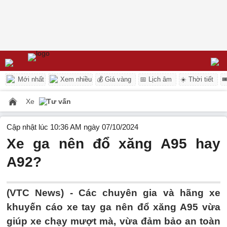
Mới nhất
Xem nhiều
💰 Giá vàng
📅 Lịch âm
☀️ Thời tiết

Xe
Tư vấn
Cập nhật lúc 10:36 AM ngày 07/10/2024
Xe ga nên đổ xăng A95 hay
A92?
(VTC News) -
Các chuyên gia và hãng xe
khuyến cáo xe tay ga nên đổ xăng A95 vừa
giúp xe chạy mượt mà, vừa đảm bảo an toàn