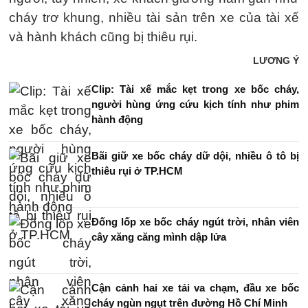
cháy trơ khung, nhiều tài sản trên xe của tài xế
và hành khách cũng bị thiêu rụi.
LƯƠNG Ý
Clip: Tài xế mắc kẹt trong xe bốc cháy,
người hùng ứng cứu kịch tính như phim
hành động
Bãi giữ xe bốc cháy dữ dội, nhiều ô tô bị
thiêu rụi ở TP.HCM
Đống lốp xe bốc cháy ngút trời, nhân viên
cây xăng căng mình dập lửa
Cận cảnh hai xe tải va chạm, đầu xe bốc
cháy ngùn ngụt trên đường Hồ Chí Minh