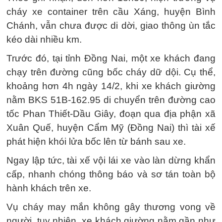
cháy xe container trên cầu Xáng, huyện Bình
Chánh, vẫn chưa được di dời, giao thông ùn tắc
kéo dài nhiều km.
Trước đó, tại tỉnh Đồng Nai, một xe khách đang
chạy trên đường cũng bốc cháy dữ dội. Cụ thể,
khoảng hơn 4h ngày 14/2, khi xe khách giường
nằm BKS 51B-162.95 di chuyển trên đường cao
tốc Phan Thiết-Dầu Giây, đoạn qua địa phận xã
Xuân Quế, huyện Cẩm Mỹ (Đồng Nai) thì tài xế
phát hiện khói lửa bốc lên từ bánh sau xe.
Ngay lập tức, tài xế vội lái xe vào làn dừng khẩn
cấp, nhanh chóng thông báo và sơ tán toàn bộ
hành khách trên xe.
Vụ cháy may mắn không gây thương vong về
người, tuy nhiên, xe khách giường nằm gần như