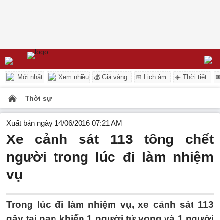
Mới nhất
Xem nhiều
💰 Giá vàng
📅 Lịch âm
☀️ Thời tiết

Thời sự
Xuất bản ngày 14/06/2016 07:21 AM
Xe cảnh sát 113 tông chết
người trong lúc đi làm nhiệm
vụ
Trong lúc đi làm nhiệm vụ, xe cảnh sát 113
gây tai nạn khiến 1 người tử vong và 1 người