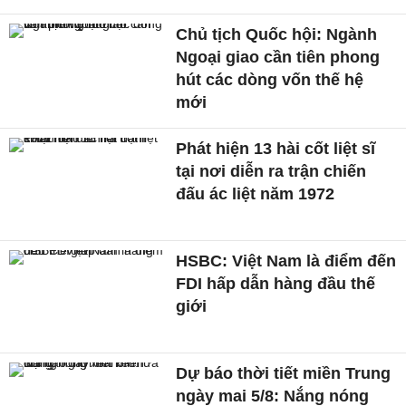
Chủ tịch Quốc hội: Ngành
Ngoại giao cần tiên phong
hút các dòng vốn thế hệ
mới
Phát hiện 13 hài cốt liệt sĩ
tại nơi diễn ra trận chiến
đấu ác liệt năm 1972
HSBC: Việt Nam là điểm đến
FDI hấp dẫn hàng đầu thế
giới
Dự báo thời tiết miền Trung
ngày mai 5/8: Nắng nóng